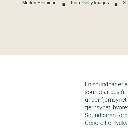
·
·
Morten Steiniche
Foto: Getty Images
3.
En soundbar er en
soundbar består a
under fjernsynet
fjernsynet, hvore
Soundbaren forbe
Generelt er lydk