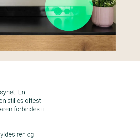
nsynet. En
 stilles oftest
ren forbindes til
.
kyldes ren og