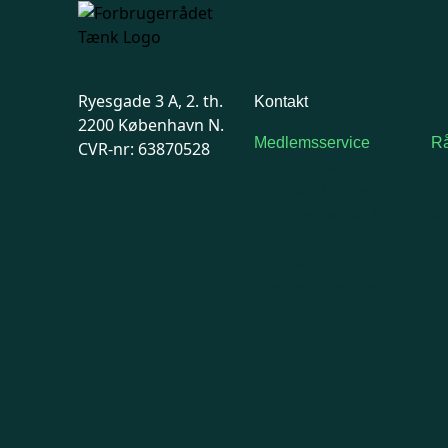
Ryesgade 3 A, 2. th.
Kontakt
2200 København N.
Medlemsservice
Rå
CVR-nr: 63870528
Man-tirsdag: kl. 9-12
F
Onsdag: Lukket
7
Tors-fredag: kl. 9-12
Ma
7741 7741
Kontakt
medlemsservice