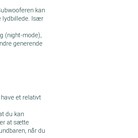
Subwooferen kan
lydbillede. Især
ing (night-mode),
mindre generende
ave et relativt
 at du kan
er at sætte
oundbaren, når du