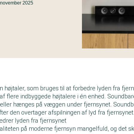
 november 2025
 højtaler, som bruges til at forbedre lyden fra fjer
f flere indbyggede højtalere i én enhed. Soundbaren
 eller hænges på væggen under fjernsynet. Soundba
fter den overtager afspilningen af lyd fra fjernsynet
drer lyden fra fjernsynet
valiteten på moderne fjernsyn mangelfuld, og det s