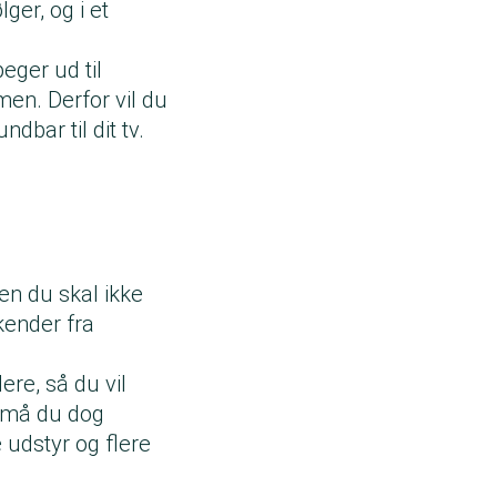
ger, og i et
eger ud til
men. Derfor vil du
dbar til dit tv.
en du skal ikke
kender fra
ere, så du vil
d må du dog
 udstyr og flere