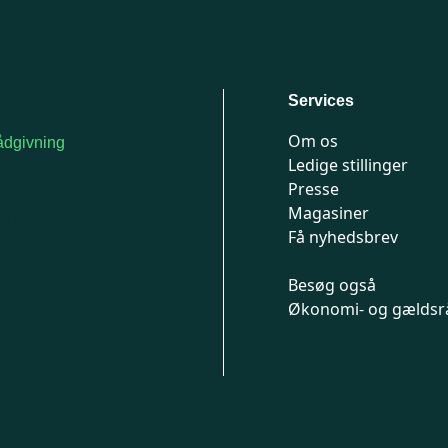
Services
Om os
dgivning
Ledige stillinger
or medlemmer: 7741
Presse
777
Magasiner
n-fredag 9-15
Få nyhedsbrev
Besøg også
Økonomi- og gældsr