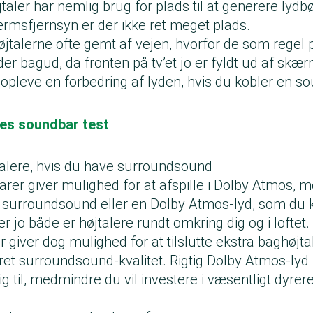
taler har nemlig brug for plads til at generere lydbøl
msfjernsyn er der ikke ret meget plads.
jtalerne ofte gemt af vejen, hvorfor de som regel p
der bagud, da fronten på tv’et jo er fyldt ud af skær
opleve en forbedring af lyden, hvis du kobler en soun
res soundbar test
talere, hvis du have surroundsound
rer giver mulighed for at afspille i Dolby Atmos, m
ig surroundsound eller en Dolby Atmos-lyd, som du 
r jo både er højtalere rundt omkring dig og i loftet.
giver dog mulighed for at tilslutte ekstra baghøjtal
ret surroundsound-kvalitet. Rigtig Dolby Atmos-ly
 til, medmindre du vil investere i væsentligt dyrere