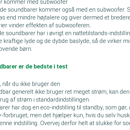
er kommer med subwoofer
tede soundbarer kommer også med en subwoofer. 
s end mindre højtalere og giver dermed et bredere 
rier vinder effekten af subwooferen.
de soundbarer har i øvrigt en nattetilstands-indstill
 kraftige lyde og de dybde baslyde, så de virker 
sovende børn.
barer er de bedste i test
 når du ikke bruger den
bar generelt ikke bruger ret meget strøm, kan den h
rug af strøm i standardindstillingen.
rer har dog en eco-indstilling til standby, som gør,
-forbruget, men det hjælper kun, hvis du selv husk
ne indstilling. Overvej derfor helt at slukke for s