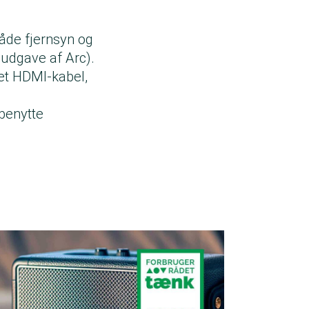
både fjernsyn og
 udgave af Arc).
 et HDMI-kabel,
 benytte