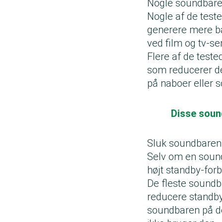
Nogle soundbar
Nogle af de tes
generere mere ba
ved film og tv-se
Flere af de teste
som reducerer de
på naboer eller 
Disse sound
Sluk soundbaren,
Selv om en sound
højt standby-forb
De fleste soundba
reducere standby
soundbaren på den