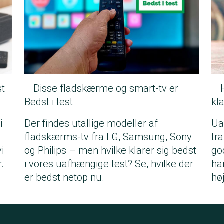
st
Disse fladskærme og smart-tv er
Bedst i test
kla
i
Der findes utallige modeller af
Ua
fladskærms-tv fra LG, Samsung, Sony
tra
i
og Philips – men hvilke klarer sig bedst
go
.
i vores uafhængige test? Se, hvilke der
har
er bedst netop nu.
høj