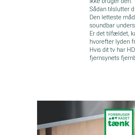
ikke bruger den.
Sådan tilslutter 
Den letteste måde
soundbar understø
Er det tilfældet,
hvorefter lyden fr
Hvis dit tv har H
fjernsynets fjern