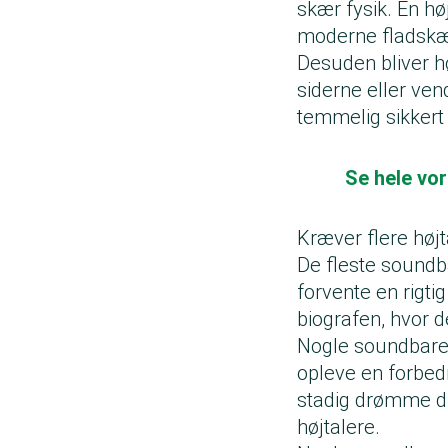
skær fysik. En høj
moderne fladskær
Desuden bliver hø
siderne eller ven
temmelig sikkert 
Se hele vo
Kræver flere høj
De fleste soundba
forvente en rigt
biografen, hvor de
Nogle soundbarer 
opleve en forbed
stadig drømme dig
højtalere.