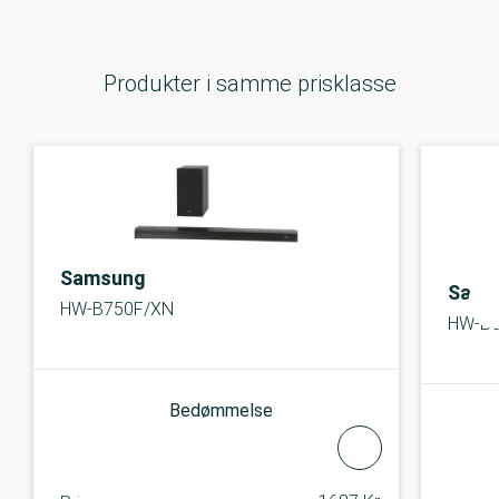
Produkter i samme prisklasse
Samsung
Sams
HW-B750F/XN
HW-B
Bedømmelse