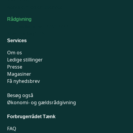
7741 7741
Kontakt medlemsservice
Rådgivning
For medlemmer: 7741 7777
Man-fredag 9-15
Services
Om os
Ledige stillinger
Presse
Magasiner
Få nyhedsbrev
Besøg også
Økonomi- og gældsrådgivning
Forbrugerrådet Tænk
FAQ