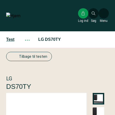
Gå
til
hovedindhold
Log ind
Søg
Menu
Test
···
LG DS70TY
Tilbage til testen
LG
DS70TY