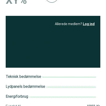
XY%
Allerede medlem?
Log ind
Se resultatet
og få adgang
til 150+ andre test
Bliv medlem
Teknisk bedømmelse
Lydpanels bedømmelse
Energiforbrug