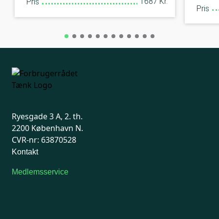
1687 Kr.
Pris
Pris
Ryesgade 3 A, 2. th.
2200 København N.
CVR-nr: 63870528
Kontakt
Medlemsservice
Man-tirsdag: kl. 9-12
Onsdag: Lukket
Tors-fredag: kl. 9-12