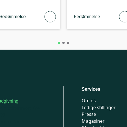
Bedømmelse
Bedømmelse
Services
Om os
dgivning
Ledige stillinger
or medlemmer: 7741
Presse
777
Magasiner
n-fredag 9-15