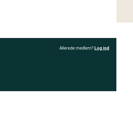
Allerede medlem?
Log ind
resultatet
Bliv medlem
få adgang til
+ andre test