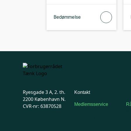
Bedømmelse
Ryesgade 3 A, 2. th.
Kontakt
2200 København N.
Medlemsservice
Rå
CVR-nr: 63870528
Man-tirsdag: kl. 9-12
F
Onsdag: Lukket
7
Tors-fredag: kl. 9-12
Ma