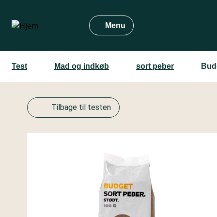
Gå
til
Menu
hovedindhold
Test
Mad og indkøb
sort peber
Budg
Tilbage til testen