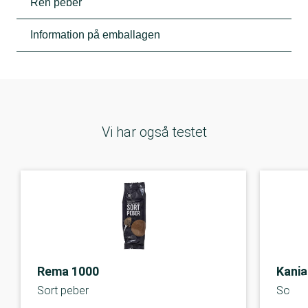
Ren peber
Information på emballagen
Vi har også testet
Rema 1000
Kania
Sort peber
Sort p