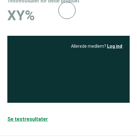
Testresultater for dette produkt
XY%
Allerede medlem?
Log ind
Se resultatet
og få adgang
til 150+ andre test
Bliv medlem
Se testresultater