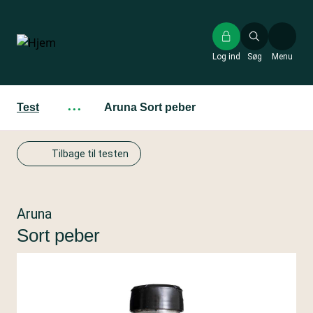
Gå
til
hovedindhold
Log ind
Søg
Menu
Test
···
Aruna Sort peber
Tilbage til testen
Aruna
Sort peber