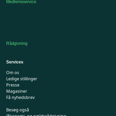
Medlemsservice
Man-tirsdag: kl. 9-12
Onsdag: Lukket
Tors-fredag: kl. 9-12
7741 7741
Kontakt medlemsservice
Rådgivning
For medlemmer: 7741 7777
Man-fredag 9-15
Services
Om os
Ledige stillinger
Presse
Magasiner
Få nyhedsbrev
Besøg også