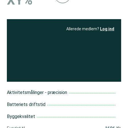
XY%
Allerede medlem?
Log ind
Se resultatet
og få adgang
til 150+ andre test
Bliv medlem
Aktivitetsmålinger - præcision
Batteriets driftstid
Byggekvalitet