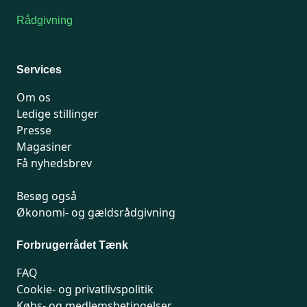
Rådgivning
For medlemmer: 7741 7777
Man-fredag 9-15
Services
Om os
Ledige stillinger
Presse
Magasiner
Få nyhedsbrev
Besøg også
Økonomi- og gældsrådgivning
Forbrugerrådet Tænk
FAQ
Cookie- og privatlivspolitik
Købs- og medlemsbetingelser