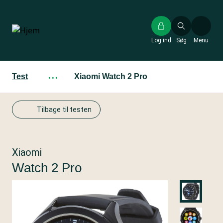
Gå
til
hovedindhold
Log ind
Søg
Menu
Test
···
Xiaomi Watch 2 Pro
Tilbage til testen
Xiaomi
Watch 2 Pro