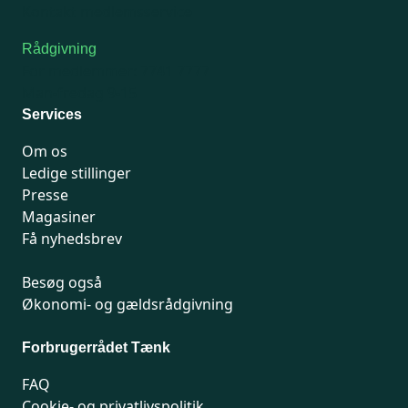
Kontakt medlemsservice
Rådgivning
For medlemmer: 7741 7777
Man-fredag 9-15
Services
Om os
Ledige stillinger
Presse
Magasiner
Få nyhedsbrev
Besøg også
Økonomi- og gældsrådgivning
Forbrugerrådet Tænk
FAQ
Cookie- og privatlivspolitik