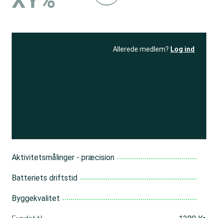
XY%
Allerede medlem?
Log ind
Se resultatet
og få adgang
til 150+ andre test
Bliv medlem
Aktivitetsmålinger - præcision
Batteriets driftstid
Byggekvalitet