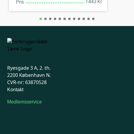
1443 Kr.
Pris
Ryesgade 3 A, 2. th.
2200 København N.
CVR-nr: 63870528
Kontakt
Medlemsservice
Man-tirsdag: kl. 9-12
Onsdag: Lukket
Tors-fredag: kl. 9-12
7741 7741