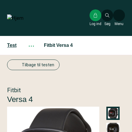
Gå
til
hovedindhold
Log ind
Søg
Menu
Test
···
Fitbit Versa 4
Tilbage til testen
Fitbit
Versa 4