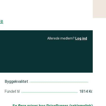
re
Allerede medlem?
Log ind
resultatet
Bliv medlem
få adgang til
+ andre test
Byggekvalitet
Fundet til
1814 Kr.
Se flere priser hos PriceRunner (reklamelink)