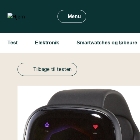
Gå
til
Menu
hovedindhold
Test
Elektronik
Smartwatches og løbeure
Tilbage til testen