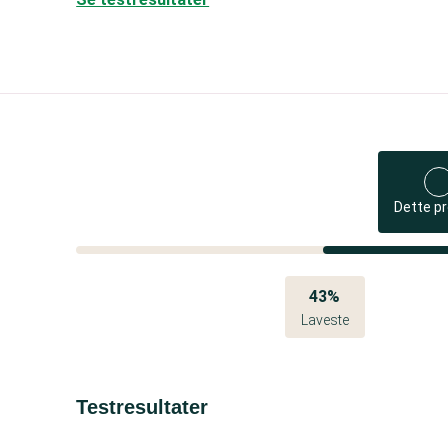
Dette p
43%
Laveste
Testresultater