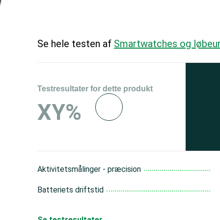
Se hele testen af
Smartwatches og løbeu
Testresultater for dette produkt
Se 
XY%
og 
150
Aktivitetsmålinger - præcision
Batteriets driftstid
Se testresultater