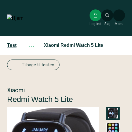
Gå
til
hovedindhold
Log ind
Søg
Menu
Test
···
Xiaomi Redmi Watch 5 Lite
Tilbage til testen
Xiaomi
Redmi Watch 5 Lite