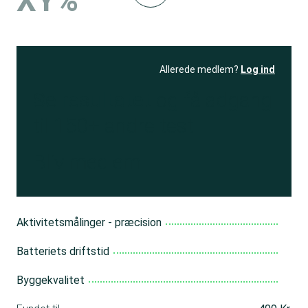
XY%
Allerede medlem?
Log ind
Se resultatet
og få adgang
til 150+ andre test
Bliv medlem
Aktivitetsmålinger - præcision
Batteriets driftstid
Byggekvalitet