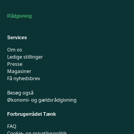
Kontakt medlemsservice
Rådgivning
For medlemmer: 7741 7777
Man-fredag 9-15
Services
Om os
Ledige stillinger
Presse
Magasiner
Få nyhedsbrev
Besøg også
Økonomi- og gældsrådgivning
Forbrugerrådet Tænk
FAQ
Cookie- og privatlivspolitik