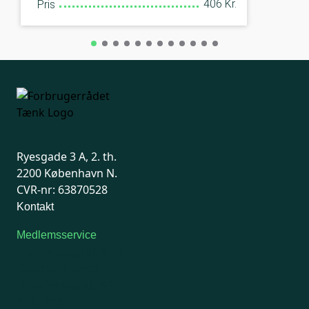
406 Kr.
Pris
Ryesgade 3 A, 2. th.
2200 København N.
CVR-nr: 63870528
Kontakt
Medlemsservice
Man-tirsdag: kl. 9-12
Onsdag: Lukket
Tors-fredag: kl. 9-12
7741 7741