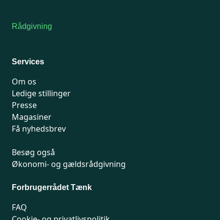
Kontakt medlemsservice
Rådgivning
For medlemmer: 7741 7777
Man-fredag 9-15
Services
Om os
Ledige stillinger
Presse
Magasiner
Få nyhedsbrev
Besøg også
Økonomi- og gældsrådgivning
Forbrugerrådet Tænk
FAQ
Cookie- og privatlivspolitik