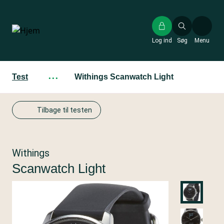
Gå
til
hovedindhold
Log ind
Søg
Menu
Test
···
Withings Scanwatch Light
Tilbage til testen
Withings
Scanwatch Light