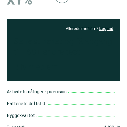
XY%
Allerede medlem?
Log ind
Se resultatet
og få adgang
til 150+ andre test
Bliv medlem
Aktivitetsmålinger - præcision
Batteriets driftstid
Byggekvalitet