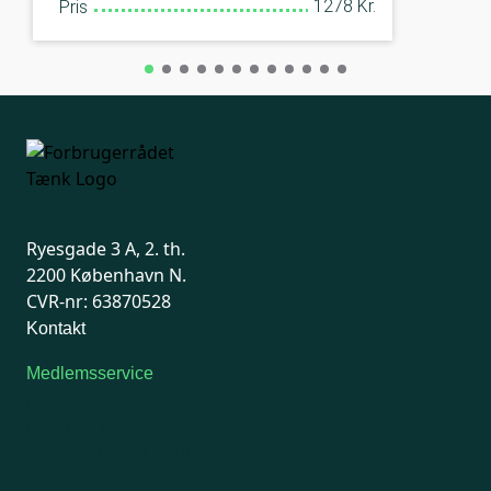
1278 Kr.
Pris
Ryesgade 3 A, 2. th.
2200 København N.
CVR-nr: 63870528
Kontakt
Medlemsservice
Man-tirsdag: kl. 9-12
Onsdag: Lukket
Tors-fredag: kl. 9-12
7741 7741