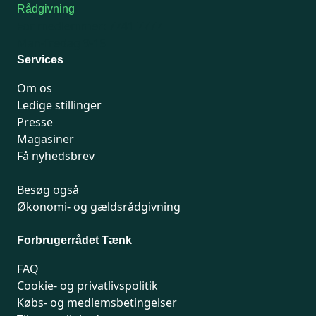
Rådgivning
For medlemmer: 7741 7777
Man-fredag 9-15
Services
Om os
Ledige stillinger
Presse
Magasiner
Få nyhedsbrev
Besøg også
Økonomi- og gældsrådgivning
Forbrugerrådet Tænk
FAQ
Cookie- og privatlivspolitik
Købs- og medlemsbetingelser