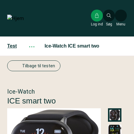
Gå
til
hovedindhold
Log ind
Søg
Menu
Test
···
Ice-Watch ICE smart two
Tilbage til testen
Ice-Watch
ICE smart two