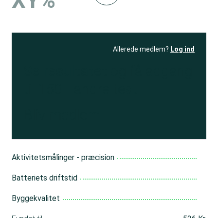
XY%
Allerede medlem?
Log ind
Se resultatet
og få adgang
til 150+ andre test
Bliv medlem
Aktivitetsmålinger - præcision
Batteriets driftstid
Byggekvalitet