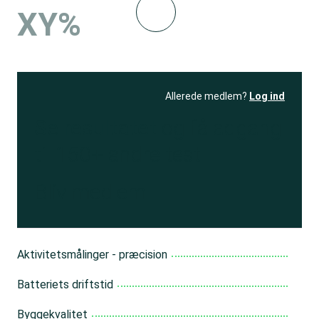
XY%
Allerede medlem?
Log ind
Se resultatet
og få adgang
til 150+ andre test
Bliv medlem
Aktivitetsmålinger - præcision
Batteriets driftstid
Byggekvalitet