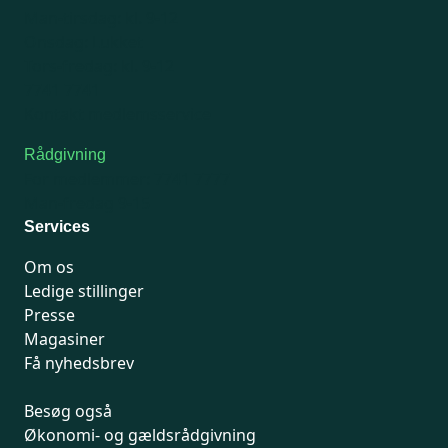
Man-tirsdag: kl. 9-12
Onsdag: Lukket
Tors-fredag: kl. 9-12
7741 7741
Kontakt medlemsservice
Rådgivning
For medlemmer: 7741 7777
Man-fredag 9-15
Services
Om os
Ledige stillinger
Presse
Magasiner
Få nyhedsbrev
Besøg også
Økonomi- og gældsrådgivning