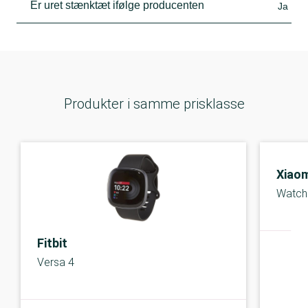
Er uret stænktæt ifølge producenten
Ja
Produkter i samme prisklasse
Xiaom
Watch
Fitbit
Versa 4