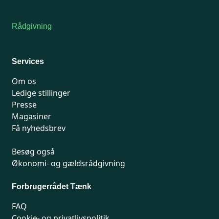
Kontakt medlemsservice
Rådgivning
For medlemmer: 7741 7777
Man-fredag 9-15
Services
Om os
Ledige stillinger
Presse
Magasiner
Få nyhedsbrev
Besøg også
Økonomi- og gældsrådgivning
Forbrugerrådet Tænk
FAQ
Cookie- og privatlivspolitik