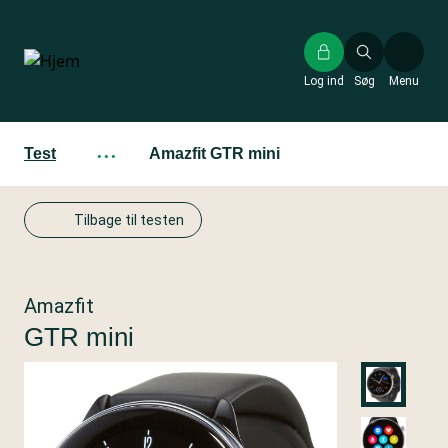
Gå
til
hovedindhold
Log ind
Søg
Menu
Test
···
Amazfit GTR mini
Tilbage til testen
Amazfit
GTR mini