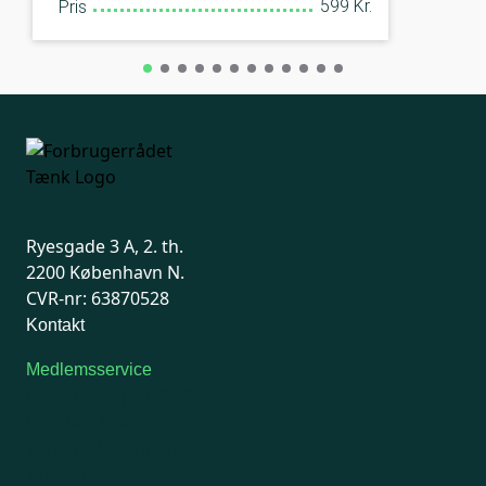
599 Kr.
Pris
Ryesgade 3 A, 2. th.
2200 København N.
CVR-nr: 63870528
Kontakt
Medlemsservice
Man-tirsdag: kl. 9-12
Onsdag: Lukket
Tors-fredag: kl. 9-12
7741 7741