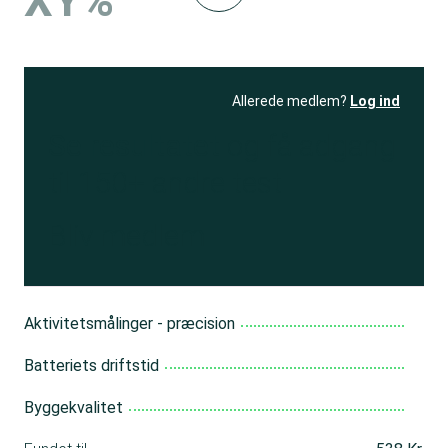
XY%
Allerede medlem?
Log ind
Se resultatet
og få adgang
til 150+ andre test
Bliv medlem
Aktivitetsmålinger - præcision
Batteriets driftstid
Byggekvalitet