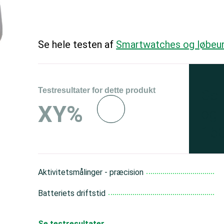
Se hele testen af
Smartwatches og løbeu
Testresultater for dette produkt
Se 
XY%
og 
150
Aktivitetsmålinger - præcision
Batteriets driftstid
Se testresultater