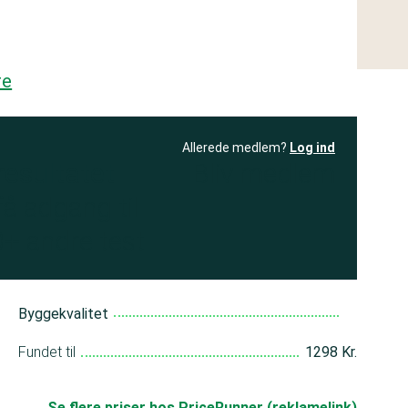
re
Allerede medlem?
Log ind
resultatet
Bliv medlem
få adgang til
+ andre test
Byggekvalitet
Fundet til
1298 Kr.
Se flere priser hos PriceRunner (reklamelink)