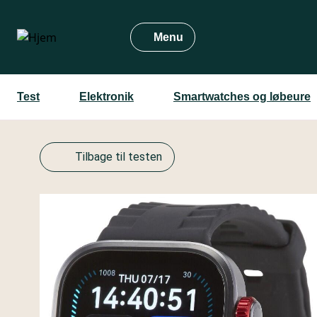
Gå
til
Menu
hovedindhold
Test
Elektronik
Smartwatches og løbeure
Tilbage til testen