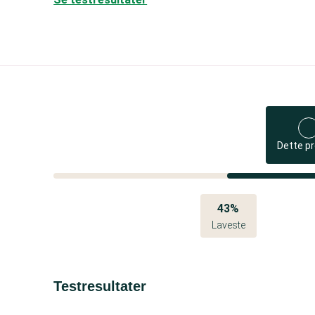
Dette p
43%
Laveste
Testresultater