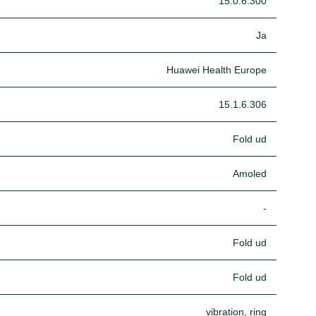
15.0.6.300
Ja
Huawei Health Europe
15.1.6.306
Fold ud
Amoled
-
Fold ud
Fold ud
vibration, ring