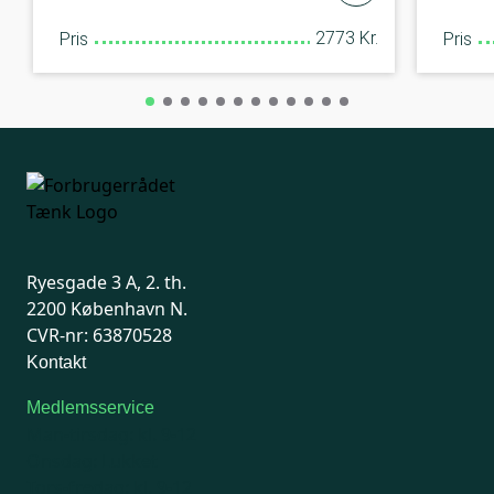
2773 Kr.
Pris
Pris
Ryesgade 3 A, 2. th.
2200 København N.
CVR-nr: 63870528
Kontakt
Medlemsservice
Man-tirsdag: kl. 9-12
Onsdag: Lukket
Tors-fredag: kl. 9-12