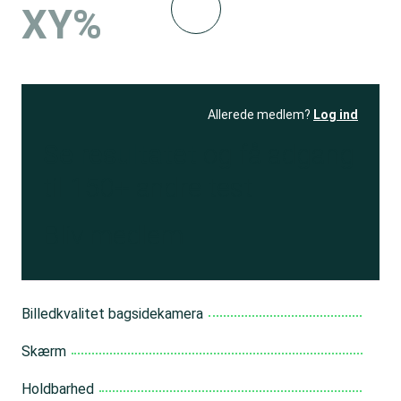
XY%
Allerede medlem?
Log ind
Se resultatet
og få adgang
til 150+ andre test
Bliv medlem
Billedkvalitet bagsidekamera
Skærm
Holdbarhed