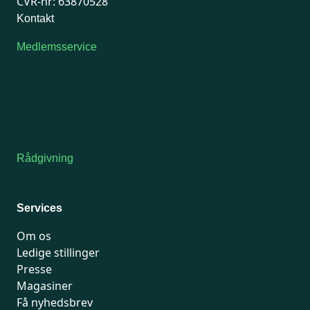
CVR-nr: 63870528
Kontakt
Medlemsservice
Man-tirsdag: kl. 9-12
Onsdag: Lukket
Tors-fredag: kl. 9-12
7741 7741
Kontakt medlemsservice
Rådgivning
For medlemmer: 7741 7777
Man-fredag 9-15
Services
Om os
Ledige stillinger
Presse
Magasiner
Få nyhedsbrev