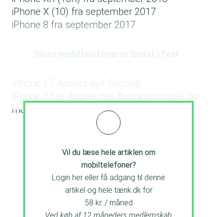
iPhone X (10) fra september 2017
iPhone 8 fra september 2017
Disse mobiltelefoner er Bedst i Test
iPhone 17: Apples nye flagskib
iPhone 17 er Apples nye flagskibsmodel, og
mobilen kommer i fire versioner
Vil du læse hele artiklen om
mobiltelefoner?
Login her eller få adgang til denne
artikel og hele tænk.dk for
58 kr. / måned
Ved køb af 12 måneders medlemskab