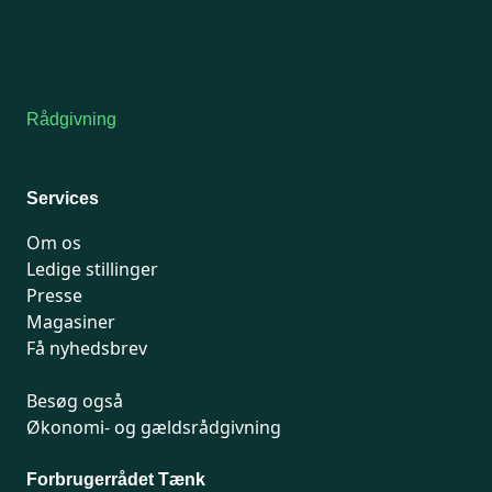
Tors-fredag: kl. 9-12
7741 7741
Kontakt medlemsservice
Rådgivning
For medlemmer: 7741 7777
Man-fredag 9-15
Services
Om os
Ledige stillinger
Presse
Magasiner
Få nyhedsbrev
Besøg også
Økonomi- og gældsrådgivning
Forbrugerrådet Tænk