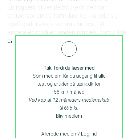
Én rygsæk bliver Bedst i test, den var
testpersonernes fortrukne og klarede sig
også godt i vores laboratorie test. Vi
anbefaler også en anden rygsæk, som både
er god og forholdsvis billig.
Tak, fordi du læser med
Som medlem får du adgang til alle
test og artikler på tænk.dk for
58 kr. / måned
Ved køb af 12 måneders medlemskab
til 695 kr.
Bliv medlem
Allerede medlem?
Log ind