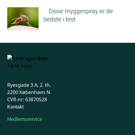
Disse myggespray er de
bedste i test
Ryesgade 3 A, 2. th.
2200 København N.
CVR-nr: 63870528
Kontakt
Medlemsservice
Man-tirsdag: kl. 9-12
Onsdag: Lukket