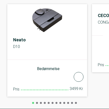
CECO
CONGA
Neato
D10
Pris
Bedømmelse
3499 Kr.
Pris