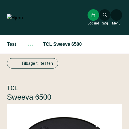
Gå
til
hovedindhold
Log ind
Søg
Menu
Test
···
TCL Sweeva 6500
Tilbage til testen
TCL
Sweeva 6500