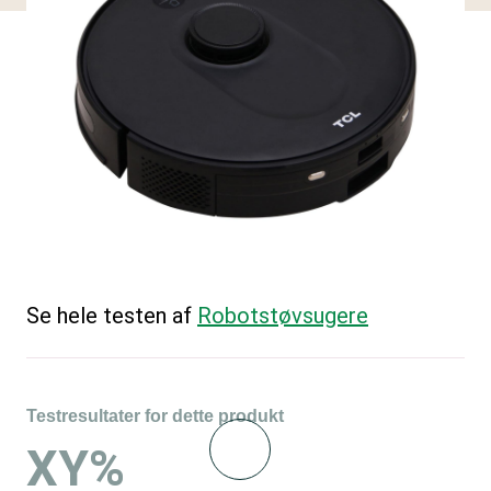
Se hele testen af
Robotstøvsugere
Testresultater for dette produkt
XY%