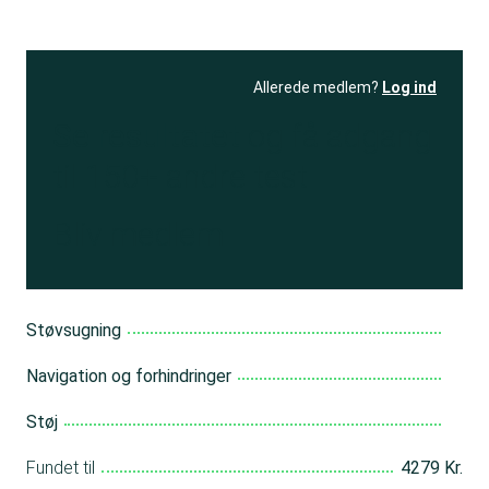
Allerede medlem?
Log ind
Se resultatet
og få adgang
til 150+ andre test
Bliv medlem
Støvsugning
Navigation og forhindringer
Støj
Fundet til
4279 Kr.