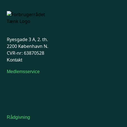
Ryesgade 3 A, 2. th.
2200 København N.
CVR-nr: 63870528
Kontakt
Medlemsservice
Man-tirsdag: kl. 9-12
Onsdag: Lukket
Tors-fredag: kl. 9-12
7741 7741
Kontakt medlemsservice
Rådgivning
For medlemmer: 7741 7777