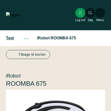
Gå
til
hovedindhold
Log ind
Søg
Menu
Test
···
iRobot ROOMBA 675
Tilbage til testen
iRobot
ROOMBA 675