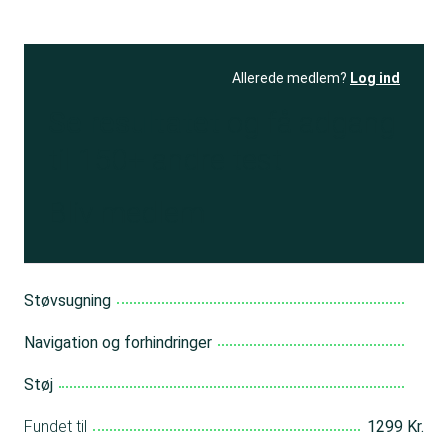
Allerede medlem?
Log ind
Se resultatet
og få adgang
til 150+ andre test
Bliv medlem
Støvsugning
Navigation og forhindringer
Støj
Fundet til
1299 Kr.