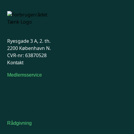
Ryesgade 3 A, 2. th.
2200 København N.
CVR-nr: 63870528
Kontakt
Medlemsservice
Man-tirsdag: kl. 9-12
Onsdag: Lukket
Tors-fredag: kl. 9-12
7741 7741
Kontakt medlemsservice
Rådgivning
For medlemmer: 7741 7777