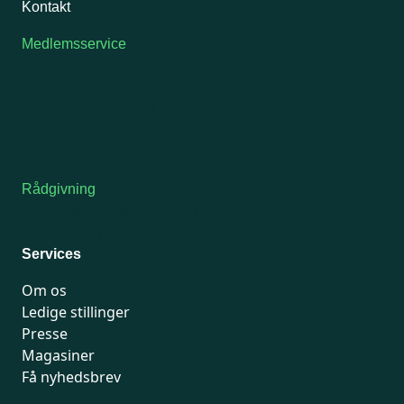
Kontakt
Medlemsservice
Man-tirsdag: kl. 9-12
Onsdag: Lukket
Tors-fredag: kl. 9-12
7741 7741
Kontakt medlemsservice
Rådgivning
For medlemmer: 7741 7777
Man-fredag 9-15
Services
Om os
Ledige stillinger
Presse
Magasiner
Få nyhedsbrev