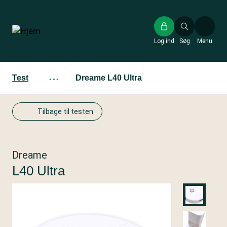
Gå
til
hovedindhold
Log ind
Søg
Menu
Test
···
Dreame L40 Ultra
Tilbage til testen
Dreame
L40 Ultra