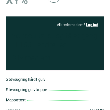
XY%
Allerede medlem?
Log ind
Se resultatet
og få adgang
til 150+ andre test
Bliv medlem
Støvsugning hårdt gulv
Støvsugning gulvtæppe
Moppetest