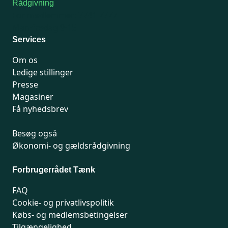
Rådgivning
For medlemmer: 7741 7777
Man-fredag 9-15
Services
Om os
Ledige stillinger
Presse
Magasiner
Få nyhedsbrev
Besøg også
Økonomi- og gældsrådgivning
Forbrugerrådet Tænk
FAQ
Cookie- og privatlivspolitik
Købs- og medlemsbetingelser
Tilgængelighed