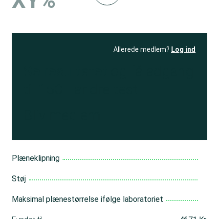
XY%
Allerede medlem?
Log ind
Se resultatet
og få adgang
til 150+ andre test
Bliv medlem
Plæneklipning
Støj
Maksimal plænestørrelse ifølge laboratoriet