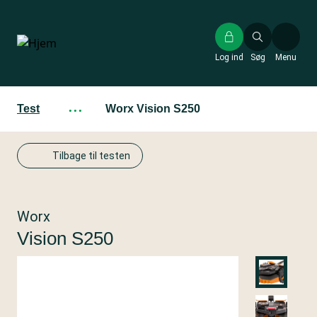
Gå
til
hovedindhold
Log ind
Søg
Menu
Test
···
Worx Vision S250
Tilbage til testen
Worx
Vision S250