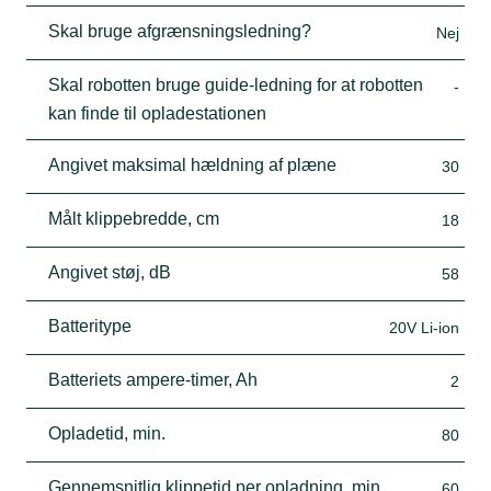
Skal bruge afgrænsningsledning?
Nej
Skal robotten bruge guide-ledning for at robotten
-
kan finde til opladestationen
Angivet maksimal hældning af plæne
30
Målt klippebredde, cm
18
Angivet støj, dB
58
Batteritype
20V Li-ion
Batteriets ampere-timer, Ah
2
Opladetid, min.
80
Gennemsnitlig klippetid per opladning, min.
60