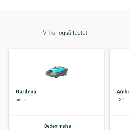
Vi har også testet
Gardena
Ambr
sileno
L30 eli
Bedømmelse