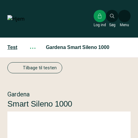
Gå
til
hovedindhold
Log ind
Søg
Menu
Test
···
Gardena Smart Sileno 1000
Tilbage til testen
Gardena
Smart Sileno 1000