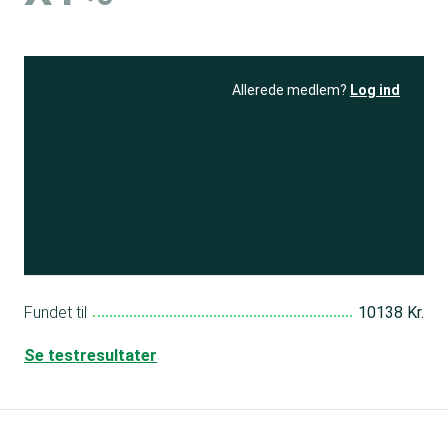
Allerede medlem?
Log ind
Se resultatet
og få adgang
til 150+ andre test
Bliv medlem
Fundet til
10138 Kr.
Se testresultater