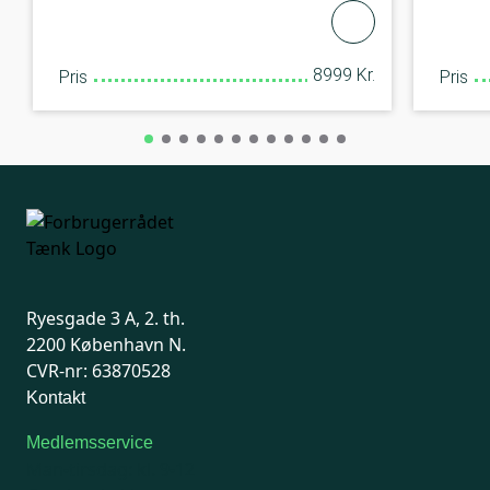
8999 Kr.
Pris
Pris
Ryesgade 3 A, 2. th.
2200 København N.
CVR-nr: 63870528
Kontakt
Medlemsservice
Man-tirsdag: kl. 9-12