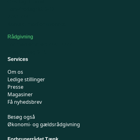
Onsdag: Lukket
Tors-fredag: kl. 9-12
7741 7741
Kontakt medlemsservice
Rådgivning
For medlemmer: 7741 7777
Man-fredag 9-15
Services
Om os
Ledige stillinger
Presse
Magasiner
Få nyhedsbrev
Besøg også
Økonomi- og gældsrådgivning
Forbrugerrådet Tænk