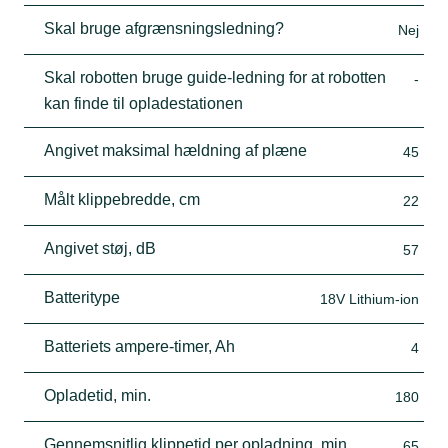
Skal bruge afgrænsningsledning?
Nej
Skal robotten bruge guide-ledning for at robotten
-
kan finde til opladestationen
Angivet maksimal hældning af plæne
45
Målt klippebredde, cm
22
Angivet støj, dB
57
Batteritype
18V Lithium-ion
Batteriets ampere-timer, Ah
4
Opladetid, min.
180
Gennemsnitlig klippetid per opladning, min.
65