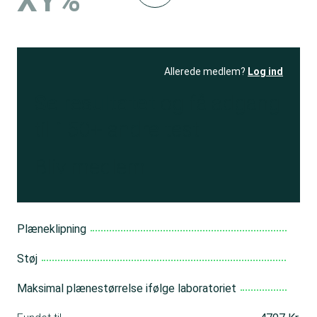
XY%
Allerede medlem?
Log ind
Se resultatet
og få adgang
til 150+ andre test
Bliv medlem
Plæneklipning
Støj
Maksimal plænestørrelse ifølge laboratoriet