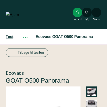
Gå
til
hovedindhold
Log ind
Søg
Menu
Test
···
Ecovacs GOAT O500 Panorama
Tilbage til testen
Ecovacs
GOAT O500 Panorama