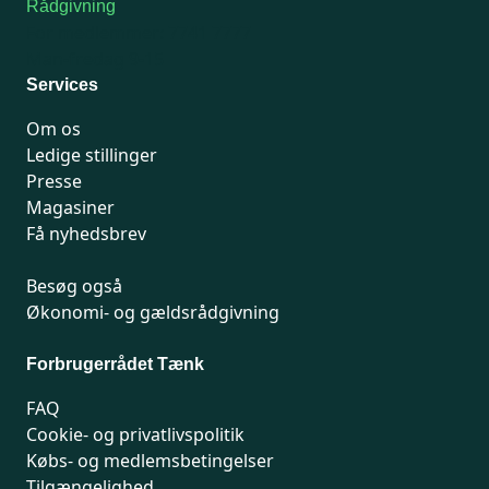
Rådgivning
For medlemmer: 7741 7777
Man-fredag 9-15
Services
Om os
Ledige stillinger
Presse
Magasiner
Få nyhedsbrev
Besøg også
Økonomi- og gældsrådgivning
Forbrugerrådet Tænk
FAQ
Cookie- og privatlivspolitik
Købs- og medlemsbetingelser
Tilgængelighed