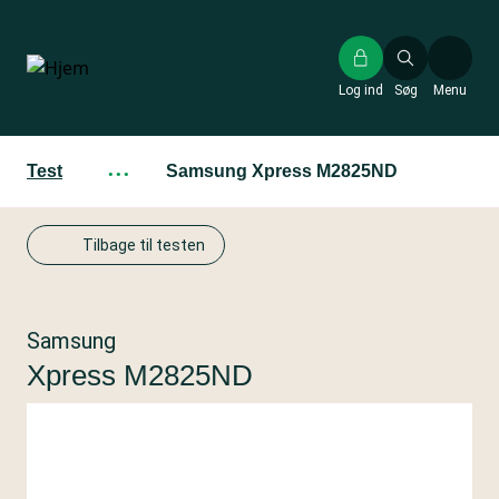
Gå
til
hovedindhold
Log ind
Søg
Menu
Test
···
Samsung Xpress M2825ND
Tilbage til testen
Samsung
Xpress M2825ND