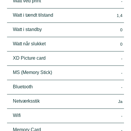
Watt ved print
-
Watt i tændt tilstand
1,4
Watt i standby
0
Watt når slukket
0
XD Picture card
-
MS (Memory Stick)
-
Bluetooth
-
Netværksstik
Ja
Wifi
-
Memory Card
-