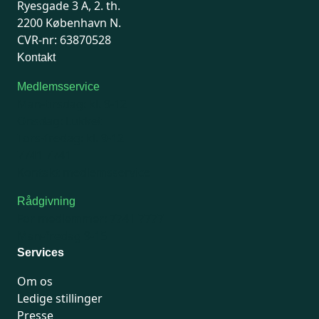
Ryesgade 3 A, 2. th.
2200 København N.
CVR-nr: 63870528
Kontakt
Medlemsservice
Man-tirsdag: kl. 9-12
Onsdag: Lukket
Tors-fredag: kl. 9-12
7741 7741
Kontakt medlemsservice
Rådgivning
For medlemmer: 7741 7777
Man-fredag 9-15
Services
Om os
Ledige stillinger
Presse