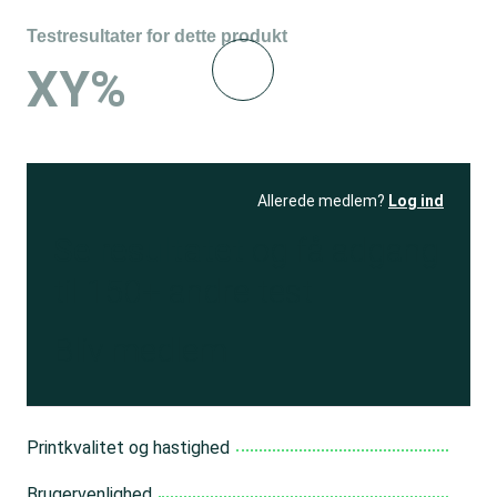
Testresultater for dette produkt
XY%
Allerede medlem?
Log ind
Se resultatet
og få adgang
til 150+ andre test
Bliv medlem
Printkvalitet og hastighed
Brugervenlighed