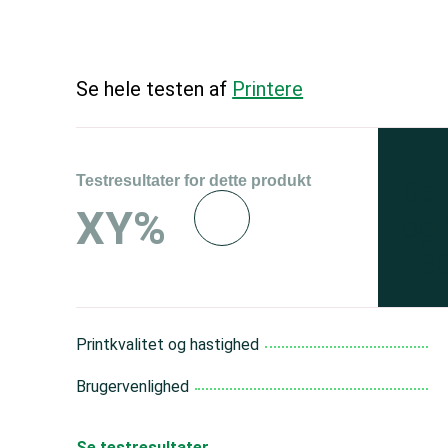
Se hele testen af
Printere
Testresultater for dette produkt
Se 
XY%
og 
150
Printkvalitet og hastighed
Brugervenlighed
Se testresultater