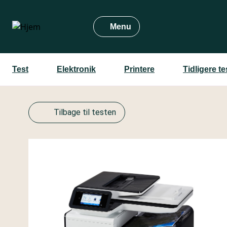
Gå
til
Menu
hovedindhold
Test
Elektronik
Printere
Tidligere t
Tilbage til testen