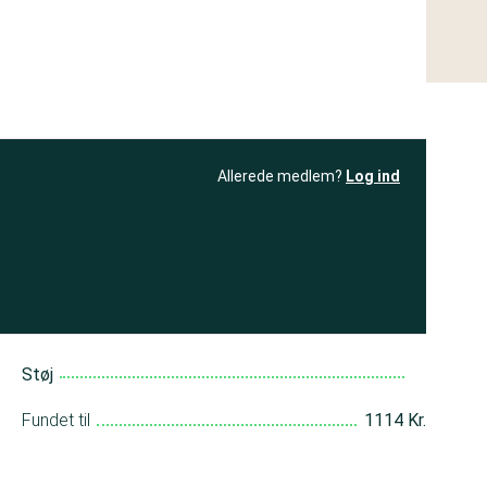
Allerede medlem?
Log ind
resultatet
Bliv medlem
få adgang til
+ andre test
Støj
Fundet til
1114 Kr.