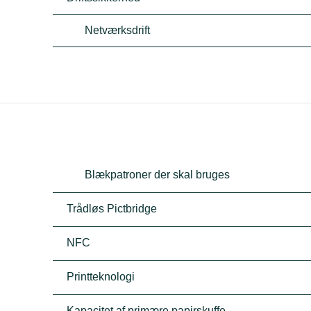
Netværksdrift
Blækpatroner der skal bruges
Trådløs Pictbridge
NFC
Printteknologi
Kapacitet af primære papirskuffe