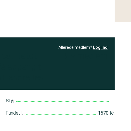
Allerede medlem?
Log ind
resultatet
Bliv medlem
få adgang til
+ andre test
Støj
Fundet til
1570 Kr.