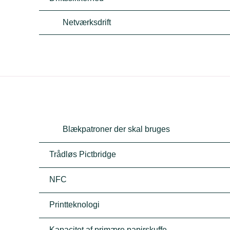
Netværksdrift
Blækpatroner der skal bruges
Trådløs Pictbridge
NFC
Printteknologi
Kapacitet af primære papirskuffe