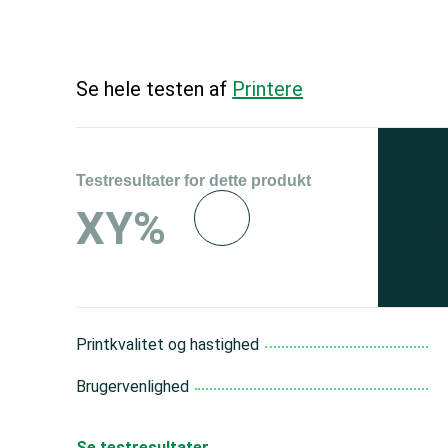
Se hele testen af
Printere
Testresultater for dette produkt
Se 
XY%
og 
150
Printkvalitet og hastighed
Brugervenlighed
Se testresultater