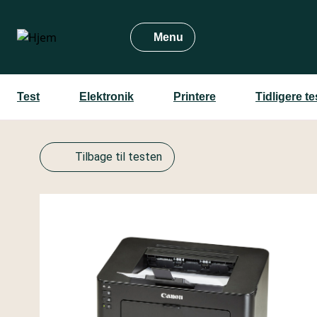
Gå
til
Menu
hovedindhold
Test
Elektronik
Printere
Tidligere t
Tilbage til testen