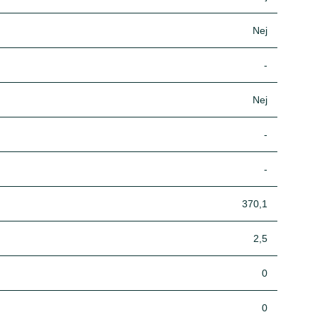
Nej
-
Nej
-
-
370,1
2,5
0
0