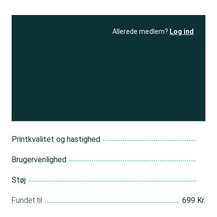
Allerede medlem?
Log ind
Se resultatet
og få adgang
til 150+ andre test
Bliv medlem
Printkvalitet og hastighed
Brugervenlighed
Støj
Fundet til
699 Kr.