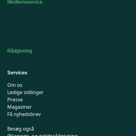
Medlemsservice
Man-tirsdag: kl. 9-12
Onsdag: Lukket
Tors-fredag: kl. 9-12
7741 7741
Kontakt medlemsservice
Rådgivning
For medlemmer: 7741 7777
Man-fredag 9-15
Services
Om os
Ledige stillinger
Presse
Magasiner
Få nyhedsbrev
Besøg også
Økonomi- og gældsrådgivning