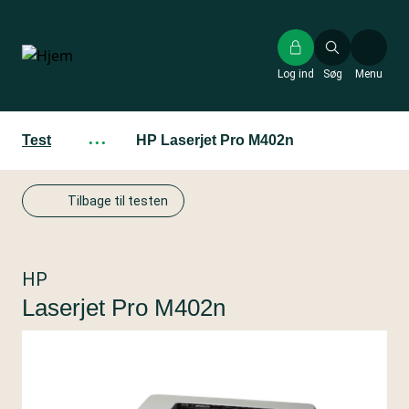
Gå
til
hovedindhold
Log ind
Søg
Menu
Test
···
HP Laserjet Pro M402n
Tilbage til testen
HP
Laserjet Pro M402n