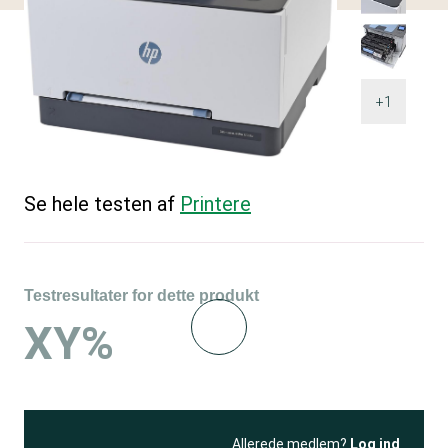
+1
Se hele testen af
Printere
Testresultater for dette produkt
XY%
Allerede medlem?
Log ind