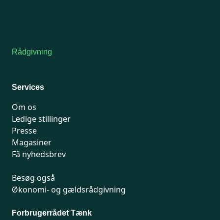
Tors-fredag: kl. 9-12
7741 7741
Kontakt medlemsservice
Rådgivning
For medlemmer: 7741 7777
Man-fredag 9-15
Services
Om os
Ledige stillinger
Presse
Magasiner
Få nyhedsbrev
Besøg også
Økonomi- og gældsrådgivning
Forbrugerrådet Tænk