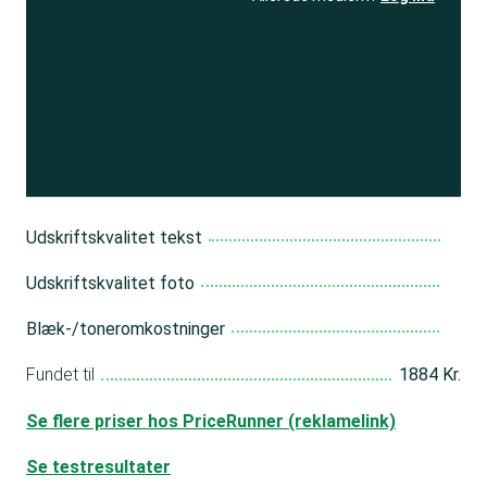
Se resultatet
og få adgang
til 150+ andre test
Bliv medlem
Udskriftskvalitet tekst
Udskriftskvalitet foto
Blæk-/toneromkostninger
Fundet til
1884 Kr.
Se flere priser hos PriceRunner (reklamelink)
Se testresultater