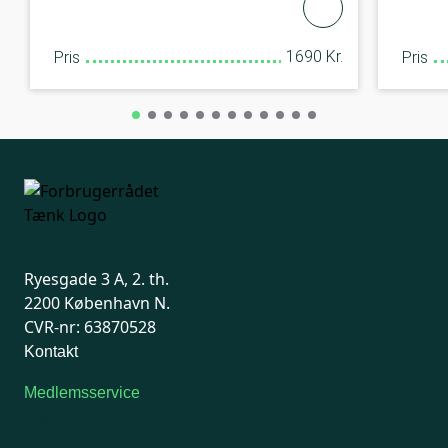
1690 Kr.
Pris
Pris
Ryesgade 3 A, 2. th.
2200 København N.
CVR-nr: 63870528
Kontakt
Medlemsservice
Man-tirsdag: kl. 9-12
Onsdag: Lukket