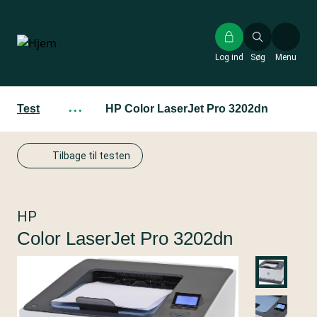
Gå
til
hovedindhold
Log ind
Søg
Menu
Test
···
HP Color LaserJet Pro 3202dn
Tilbage til testen
HP
Color LaserJet Pro 3202dn