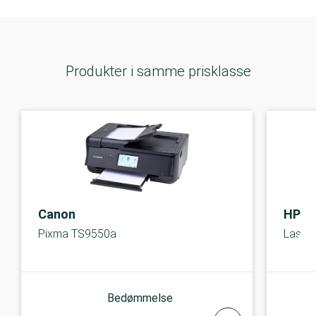
Produkter i samme prisklasse
Canon
HP
Pixma TS9550a
Laserj
Bedømmelse