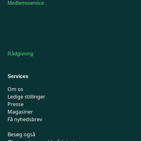
Medlemsservice
Man-tirsdag: kl. 9-12
Onsdag: Lukket
Tors-fredag: kl. 9-12
7741 7741
Kontakt medlemsservice
Rådgivning
For medlemmer: 7741 7777
Man-fredag 9-15
Services
Om os
Ledige stillinger
Presse
Magasiner
Få nyhedsbrev
Besøg også