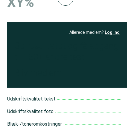
XY%
Allerede medlem?
Log ind
Se resultatet
og få adgang
til 150+ andre test
Bliv medlem
Udskriftskvalitet tekst
Udskriftskvalitet foto
Blæk-/toneromkostninger