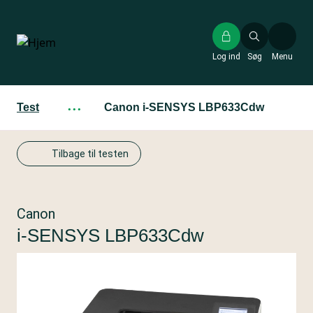
Gå
til
hovedindhold
Log ind
Søg
Menu
Test
···
Canon i-SENSYS LBP633Cdw
Tilbage til testen
Canon
i-SENSYS LBP633Cdw