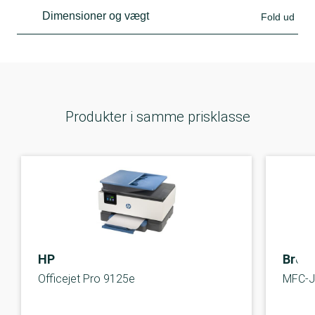
Dimensioner og vægt
Fold ud
Produkter i samme prisklasse
HP
Broth
Officejet Pro 9125e
MFC-