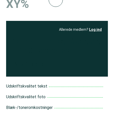
XY%
Allerede medlem?
Log ind
Se resultatet
og få adgang
til 150+ andre test
Bliv medlem
Udskriftskvalitet tekst
Udskriftskvalitet foto
Blæk-/toneromkostninger