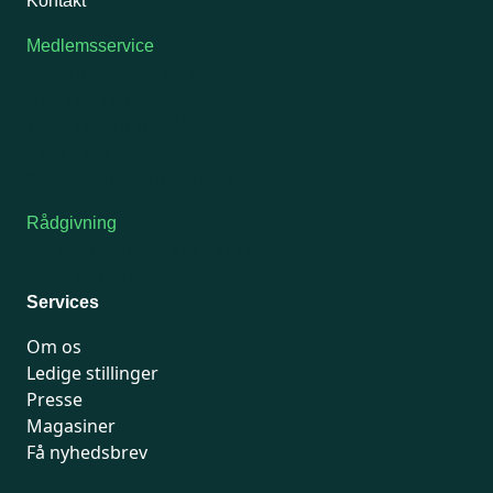
Kontakt
Medlemsservice
Man-tirsdag: kl. 9-12
Onsdag: Lukket
Tors-fredag: kl. 9-12
7741 7741
Kontakt medlemsservice
Rådgivning
For medlemmer: 7741 7777
Man-fredag 9-15
Services
Om os
Ledige stillinger
Presse
Magasiner
Få nyhedsbrev