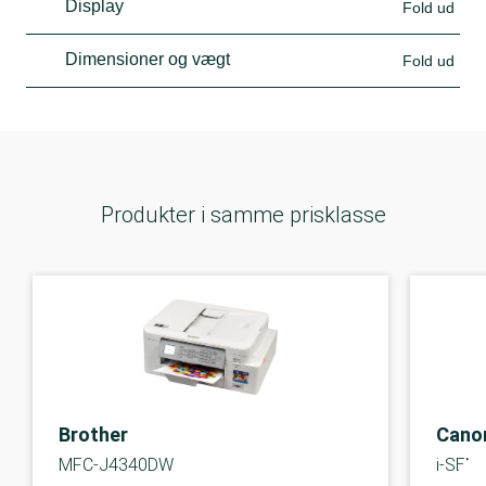
Display
Fold ud
Dimensioner og vægt
Fold ud
Produkter i samme prisklasse
Brother
Cano
MFC-J4340DW
i-SEN