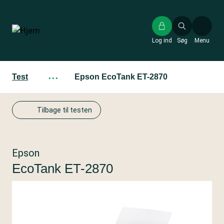
Gå
til
hovedindhold
Log ind
Søg
Menu
Test
···
Epson EcoTank ET-2870
Tilbage til testen
Epson
EcoTank ET-2870