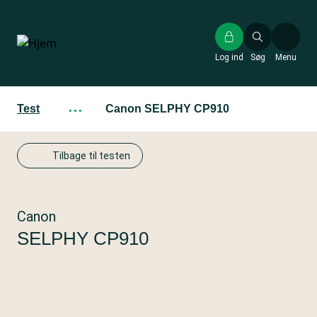
Gå
til
hovedindhold
Log ind
Søg
Menu
Test
···
Canon SELPHY CP910
Tilbage til testen
Canon
SELPHY CP910