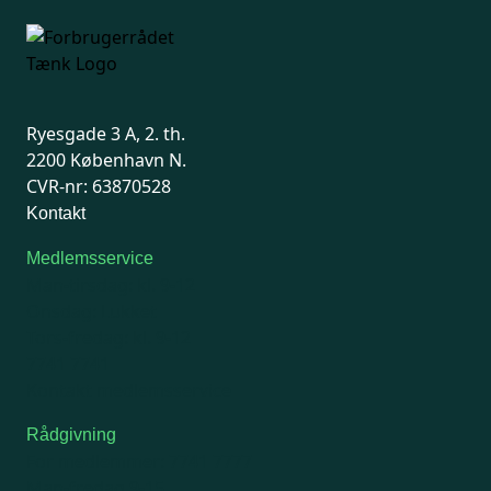
Ryesgade 3 A, 2. th.
2200 København N.
CVR-nr: 63870528
Kontakt
Medlemsservice
Man-tirsdag: kl. 9-12
Onsdag: Lukket
Tors-fredag: kl. 9-12
7741 7741
Kontakt medlemsservice
Rådgivning
For medlemmer: 7741 7777
Man-fredag 9-15