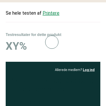
Se hele testen af
Printere
Testresultater for dette produkt
XY%
Allerede medlem?
Log ind
Se resultatet
og få adgang
til 150+ andre test
Bliv medlem