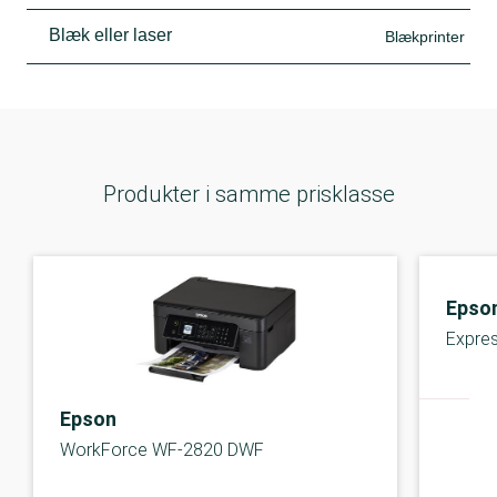
Blæk eller laser
Blækprinter
Produkter i samme prisklasse
Epso
Expre
Epson
WorkForce WF-2820 DWF