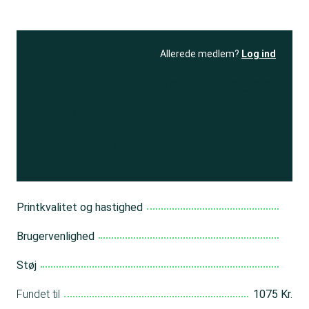
Allerede medlem?
Log ind
Se resultatet
og få adgang
til 150+ andre test
Bliv medlem
Printkvalitet og hastighed
Brugervenlighed
Støj
Fundet til
1075 Kr.