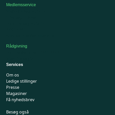
Medlemsservice
Man-tirsdag: kl. 9-12
Onsdag: Lukket
Tors-fredag: kl. 9-12
7741 7741
Kontakt medlemsservice
Rådgivning
For medlemmer: 7741 7777
Man-fredag 9-15
Services
Om os
Ledige stillinger
Presse
Magasiner
Få nyhedsbrev
Besøg også