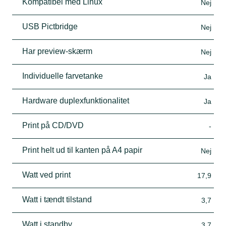
Kompatibel med Linux
Nej
USB Pictbridge
Nej
Har preview-skærm
Nej
Individuelle farvetanke
Ja
Hardware duplexfunktionalitet
Ja
Print på CD/DVD
-
Print helt ud til kanten på A4 papir
Nej
Watt ved print
17,9
Watt i tændt tilstand
3,7
Watt i standby
3,7