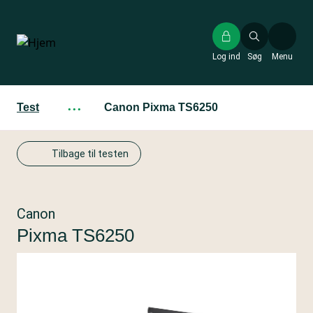
Gå
til
hovedindhold
Log ind
Søg
Menu
Test
···
Canon Pixma TS6250
Tilbage til testen
Canon
Pixma TS6250