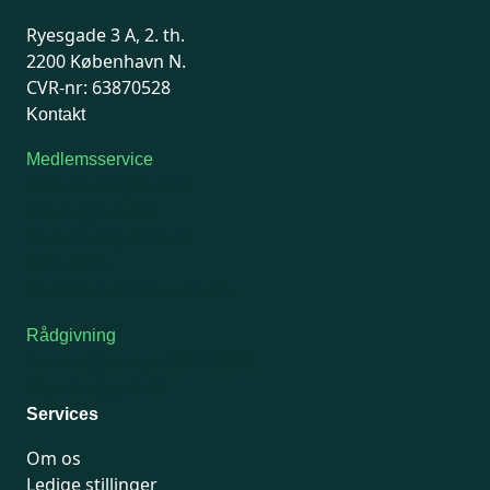
Ryesgade 3 A, 2. th.
2200 København N.
CVR-nr: 63870528
Kontakt
Medlemsservice
Man-tirsdag: kl. 9-12
Onsdag: Lukket
Tors-fredag: kl. 9-12
7741 7741
Kontakt medlemsservice
Rådgivning
For medlemmer: 7741 7777
Man-fredag 9-15
Services
Om os
Ledige stillinger