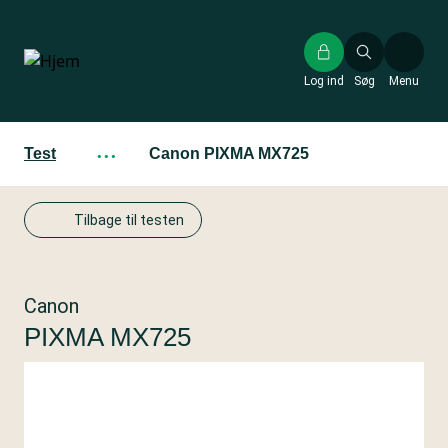
Gå
til
hovedindhold
Log ind
Søg
Menu
Test
···
Canon PIXMA MX725
Tilbage til testen
Canon
PIXMA MX725