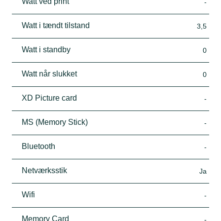
Watt ved print
-
Watt i tændt tilstand
3,5
Watt i standby
0
Watt når slukket
0
XD Picture card
-
MS (Memory Stick)
-
Bluetooth
-
Netværksstik
Ja
Wifi
-
Memory Card
-