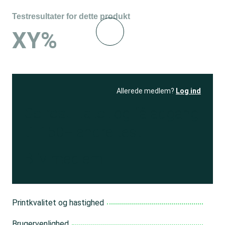
Testresultater for dette produkt
XY%
Allerede medlem?
Log ind
Se resultatet
og få adgang
til 150+ andre test
Bliv medlem
Printkvalitet og hastighed
Brugervenlighed