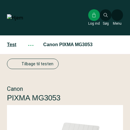
Gå
til
hovedindhold
Log ind
Søg
Menu
Test
···
Canon PIXMA MG3053
Tilbage til testen
Canon
PIXMA MG3053