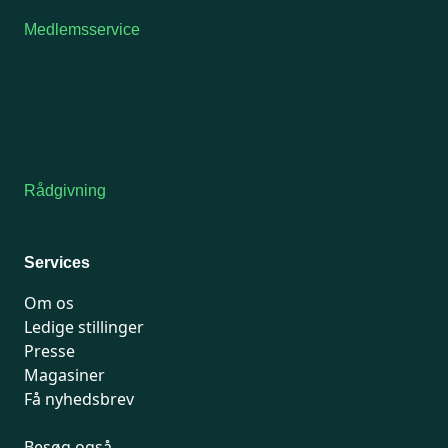
Medlemsservice
Man-tirsdag: kl. 9-12
Onsdag: Lukket
Tors-fredag: kl. 9-12
7741 7741
Kontakt medlemsservice
Rådgivning
For medlemmer: 7741 7777
Man-fredag 9-15
Services
Om os
Ledige stillinger
Presse
Magasiner
Få nyhedsbrev
Besøg også