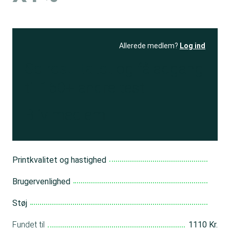
Allerede medlem?
Log ind
Se resultatet
og få adgang
til 150+ andre test
Bliv medlem
Printkvalitet og hastighed
Brugervenlighed
Støj
Fundet til
1110 Kr.