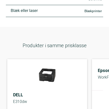
Blæk eller laser
Blækprinter
Produkter i samme prisklasse
Epso
WorkF
DELL
E310dw