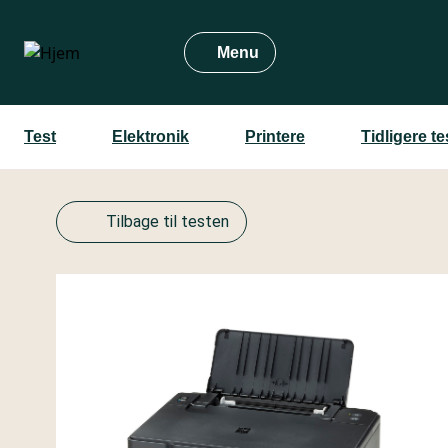
Gå
til
Menu
hovedindhold
Test
Elektronik
Printere
Tidligere t
Tilbage til testen