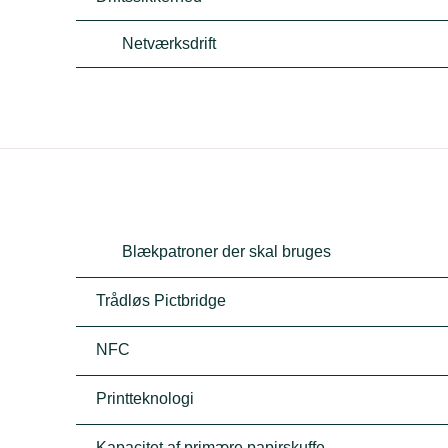
Netværksdrift
Blækpatroner der skal bruges
Trådløs Pictbridge
NFC
Printteknologi
Kapacitet af primære papirskuffe