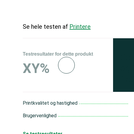
Se hele testen af
Printere
Testresultater for dette produkt
Se 
XY%
og 
150
Printkvalitet og hastighed
Brugervenlighed
Se testresultater