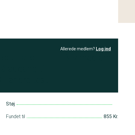
Allerede medlem?
Log ind
resultatet
Bliv medlem
få adgang til
+ andre test
Støj
Fundet til
855 Kr.