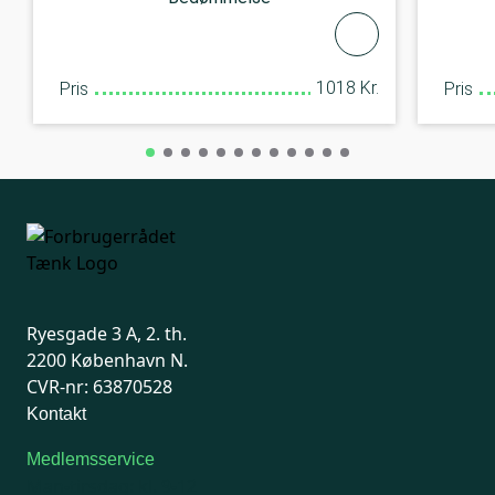
1018 Kr.
Pris
Pris
Ryesgade 3 A, 2. th.
2200 København N.
CVR-nr: 63870528
Kontakt
Medlemsservice
Man-tirsdag: kl. 9-12