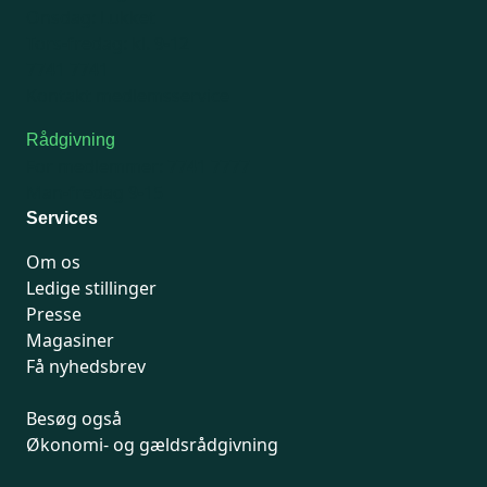
Onsdag: Lukket
Tors-fredag: kl. 9-12
7741 7741
Kontakt medlemsservice
Rådgivning
For medlemmer: 7741 7777
Man-fredag 9-15
Services
Om os
Ledige stillinger
Presse
Magasiner
Få nyhedsbrev
Besøg også
Økonomi- og gældsrådgivning