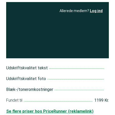
Allerede medlem?
Log ind
Se resultatet
og få adgang
til 150+ andre test
Bliv medlem
Udskriftskvalitet tekst
Udskriftskvalitet foto
Blæk-/toneromkostninger
Fundet til
1199 Kr.
Se flere priser hos PriceRunner (reklamelink)