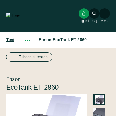
Gå
til
hovedindhold
Log ind
Søg
Menu
Test
···
Epson EcoTank ET-2860
Tilbage til testen
Epson
EcoTank ET-2860