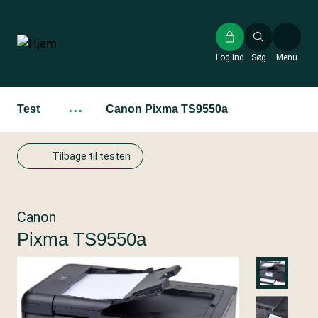
Gå
til
hovedindhold
Log ind
Søg
Menu
Test
···
Canon Pixma TS9550a
Tilbage til testen
Canon
Pixma TS9550a