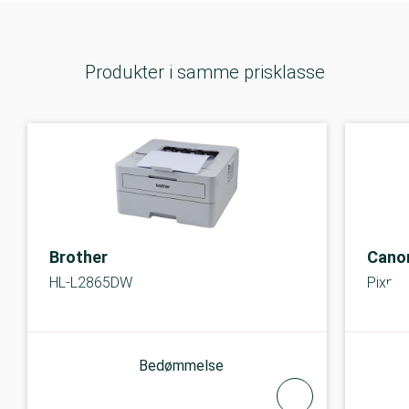
Produkter i samme prisklasse
Brother
Cano
HL-L2865DW
Pixma
Bedømmelse