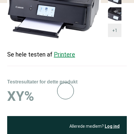
+1
Se hele testen af
Printere
Testresultater for dette produkt
XY%
Allerede medlem?
Log ind