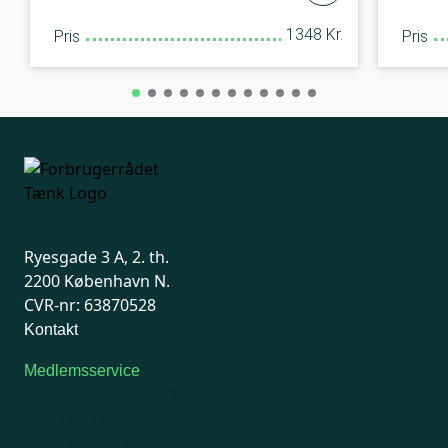
1348 Kr.
Pris
Pris
Ryesgade 3 A, 2. th.
2200 København N.
CVR-nr: 63870528
Kontakt
Medlemsservice
Man-tirsdag: kl. 9-12
Onsdag: Lukket
Tors-fredag: kl. 9-12