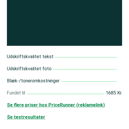
Se resultatet
og få adgang
til 150+ andre test
Bliv medlem
Udskriftskvalitet tekst
Udskriftskvalitet foto
Blæk-/toneromkostninger
Fundet til
1685 Kr.
Se flere priser hos PriceRunner (reklamelink)
Se testresultater