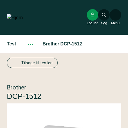
Gå
til
hovedindhold
Log ind
Søg
Menu
Test
···
Brother DCP-1512
Tilbage til testen
Brother
DCP-1512