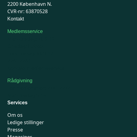
2200 København N.
CVR-nr: 63870528
Kontakt
Medlemsservice
Man-tirsdag: kl. 9-12
Onsdag: Lukket
Tors-fredag: kl. 9-12
7741 7741
Kontakt medlemsservice
Rådgivning
For medlemmer: 7741 7777
Man-fredag 9-15
Services
Om os
Ledige stillinger
Presse
Magasiner