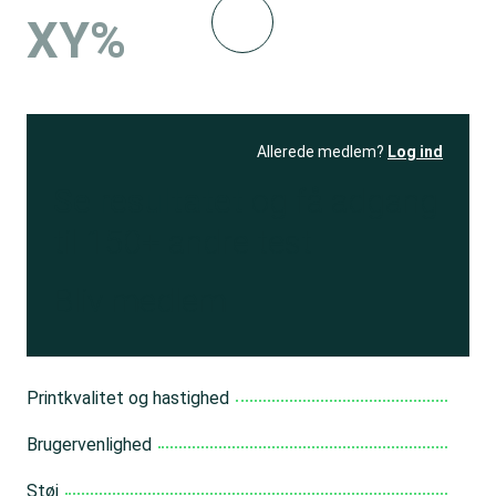
XY%
Allerede medlem?
Log ind
Se resultatet
og få adgang
til 150+ andre test
Bliv medlem
Printkvalitet og hastighed
Brugervenlighed
Støj