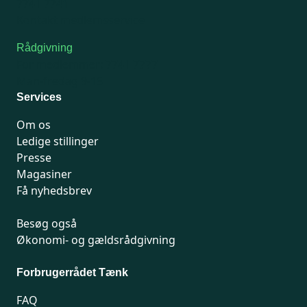
7741 7741
Kontakt medlemsservice
Rådgivning
For medlemmer: 7741 7777
Man-fredag 9-15
Services
Om os
Ledige stillinger
Presse
Magasiner
Få nyhedsbrev
Besøg også
Økonomi- og gældsrådgivning
Forbrugerrådet Tænk
FAQ