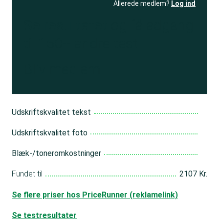
Allerede medlem?
Log ind
Se resultatet
og få adgang
til 150+ andre test
Bliv medlem
Udskriftskvalitet tekst
Udskriftskvalitet foto
Blæk-/toneromkostninger
Fundet til
2107 Kr.
Se flere priser hos PriceRunner (reklamelink)
Se testresultater