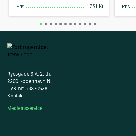
1751 Kr.
Pris
Pris
Ryesgade 3 A, 2. th.
2200 København N.
CVR-nr: 63870528
Kontakt
Medlemsservice
Man-tirsdag: kl. 9-12
Onsdag: Lukket
Tors-fredag: kl. 9-12