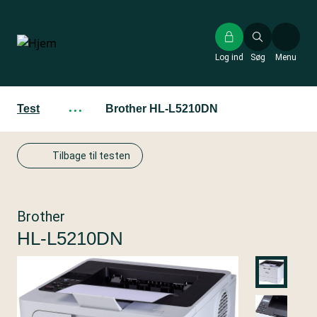
Gå
til
hovedindhold
Log ind
Søg
Menu
Test
···
Brother HL-L5210DN
Tilbage til testen
Brother
HL-L5210DN