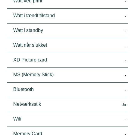
Watt ved print
-
Watt i tændt tilstand
-
Watt i standby
-
Watt når slukket
-
XD Picture card
-
MS (Memory Stick)
-
Bluetooth
-
Netværksstik
Ja
Wifi
-
Memory Card
-