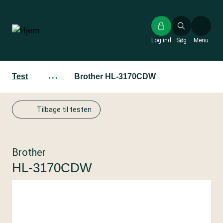
Gå
til
hovedindhold
Log ind
Søg
Menu
Test
···
Brother HL-3170CDW
Tilbage til testen
Brother
HL-3170CDW