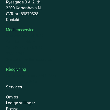
Ryesgade 3 A, 2. th.
2200 København N.
CVR-nr: 63870528
Kontakt
Medlemsservice
Man-tirsdag: kl. 9-12
Onsdag: Lukket
Tors-fredag: kl. 9-12
7741 7741
Kontakt medlemsservice
Rådgivning
For medlemmer: 7741 7777
Man-fredag 9-15
Services
Om os
Ledige stillinger
Presse