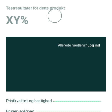
Testresultater for dette produkt
XY%
Allerede medlem?
Log ind
Se resultatet
og få adgang
til 150+ andre test
Bliv medlem
Printkvalitet og hastighed
Brugervenlighed