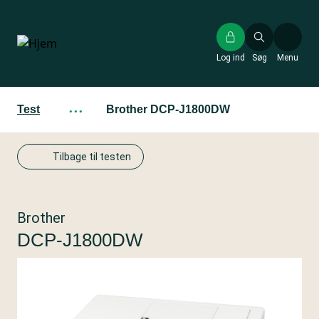
Gå
til
hovedindhold
Log ind
Søg
Menu
Test
···
Brother DCP-J1800DW
Tilbage til testen
Brother
DCP-J1800DW