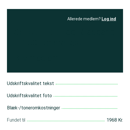
Allerede medlem?
Log ind
Se resultatet
og få adgang
til 150+ andre test
Bliv medlem
Udskriftskvalitet tekst
Udskriftskvalitet foto
Blæk-/toneromkostninger
Fundet til
1968 Kr.