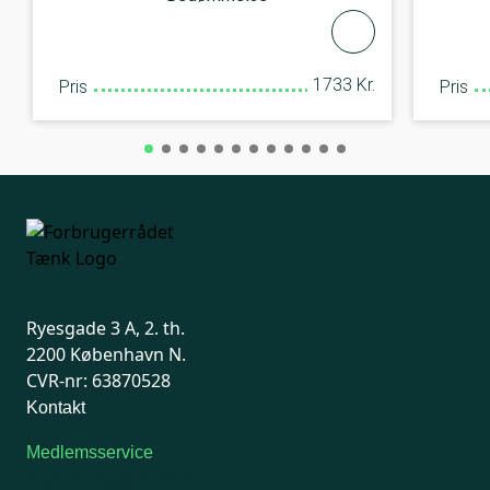
1733 Kr.
Pris
Pris
Ryesgade 3 A, 2. th.
2200 København N.
CVR-nr: 63870528
Kontakt
Medlemsservice
Man-tirsdag: kl. 9-12