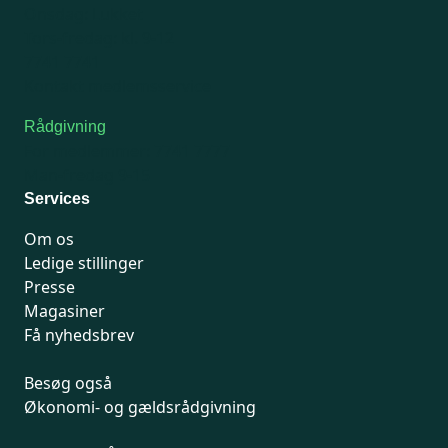
Onsdag: Lukket
Tors-fredag: kl. 9-12
7741 7741
Kontakt medlemsservice
Rådgivning
For medlemmer: 7741 7777
Man-fredag 9-15
Services
Om os
Ledige stillinger
Presse
Magasiner
Få nyhedsbrev
Besøg også
Økonomi- og gældsrådgivning