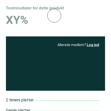
Testresultater for dette produkt
XY%
Allerede medlem?
Log ind
Se resultatet
og få adgang
til 150+ andre test
Bliv medlem
2 timers pletter
Gamle pletter