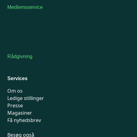
Medlemsservice
Man-tirsdag: kl. 9-12
Onsdag: Lukket
Tors-fredag: kl. 9-12
7741 7741
Kontakt medlemsservice
Rådgivning
For medlemmer: 7741 7777
Man-fredag 9-15
Services
Om os
Ledige stillinger
Presse
Magasiner
Få nyhedsbrev
Besøg også