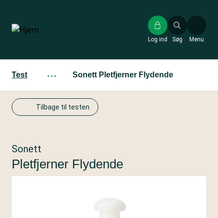
Gå
til
hovedindhold
Log ind
Søg
Menu
Test
···
Sonett Pletfjerner Flydende
Tilbage til testen
Sonett
Pletfjerner Flydende