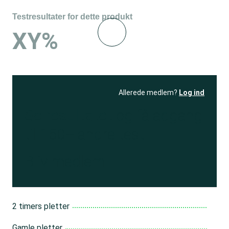
Testresultater for dette produkt
XY%
Allerede medlem?
Log ind
Se resultatet
og få adgang
til 150+ andre test
Bliv medlem
2 timers pletter
Gamle pletter