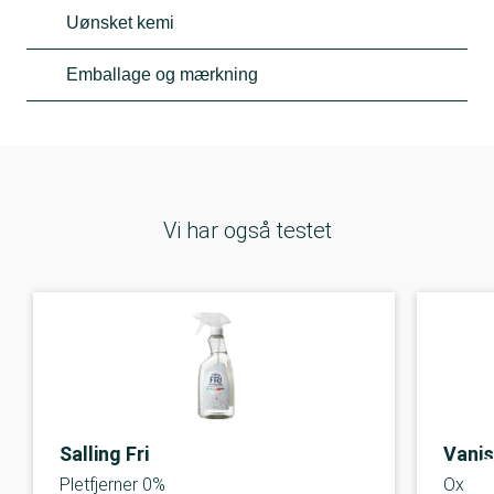
Uønsket kemi
Emballage og mærkning
Vi har også testet
Salling Fri
Vani
Pletfjerner 0%
Oxi ac