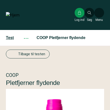
Gå
til
hovedindhold
Log ind
Søg
Menu
Test
···
COOP Pletfjerner flydende
Tilbage til testen
COOP
Pletfjerner flydende