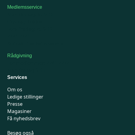
Medlemsservice
Man-tirsdag: kl. 9-12
Onsdag: Lukket
Tors-fredag: kl. 9-12
7741 7741
Kontakt medlemsservice
Rådgivning
For medlemmer: 7741 7777
Man-fredag 9-15
Services
Om os
Ledige stillinger
Presse
Magasiner
Få nyhedsbrev
Besøg også