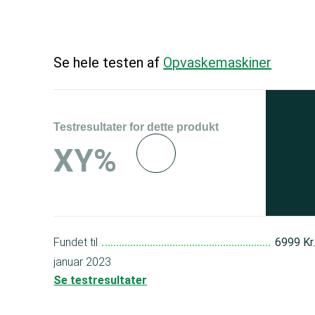
Se hele testen af
Opvaskemaskiner
Testresultater for dette produkt
Se 
XY%
og 
150
Fundet til
6999 Kr
januar 2023
Se testresultater