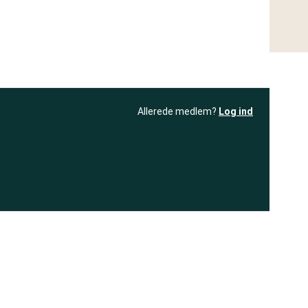
Allerede medlem?
Log ind
resultatet
Bliv medlem
få adgang til
+ andre test
.