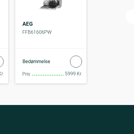
AEG
FFB61606PW
Bedømmelse
r.
5999 Kr.
Pris