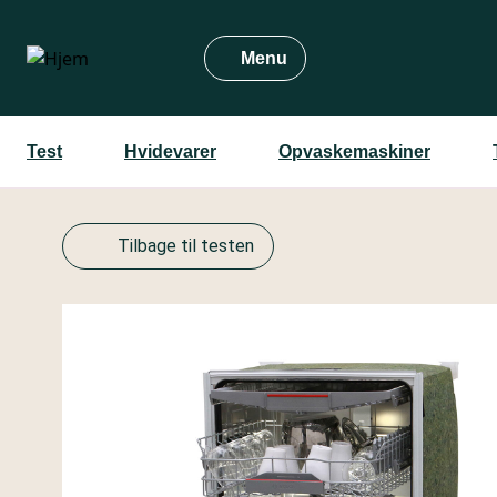
Gå
til
Menu
hovedindhold
Test
Hvidevarer
Opvaskemaskiner
Tilbage til testen