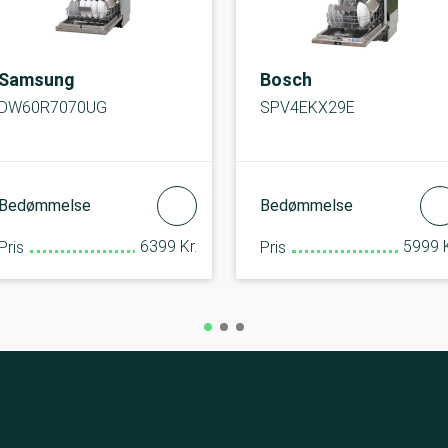
Samsung
Bosch
DW60R7070UG
SPV4EKX29E
Bedømmelse
Bedømmelse
6399 Kr.
5999 K
Pris
Pris