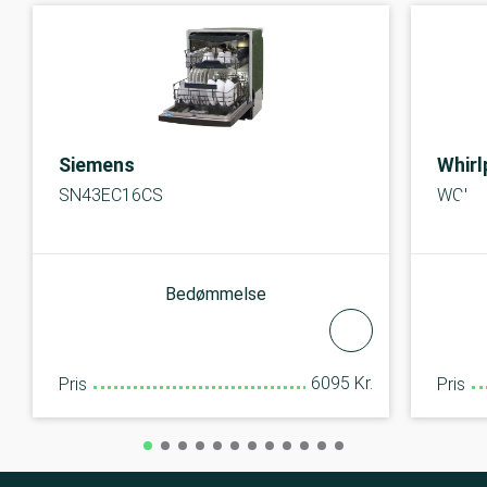
Siemens
Whirl
SN43EC16CS
WCIO
Bedømmelse
6095 Kr.
Pris
Pris