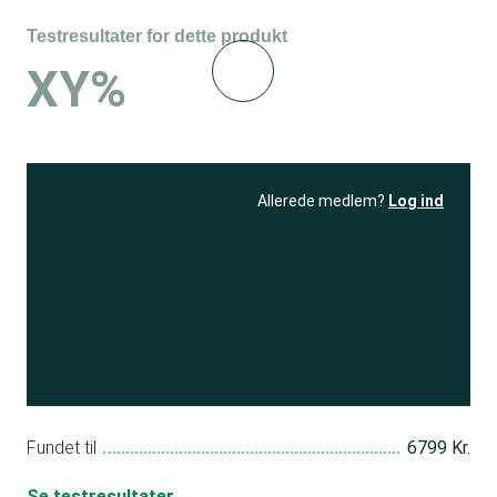
Testresultater for dette produkt
XY%
Allerede medlem?
Log ind
Se resultatet
og få adgang
til 150+ andre test
Bliv medlem
Fundet til
6799 Kr.
Se testresultater