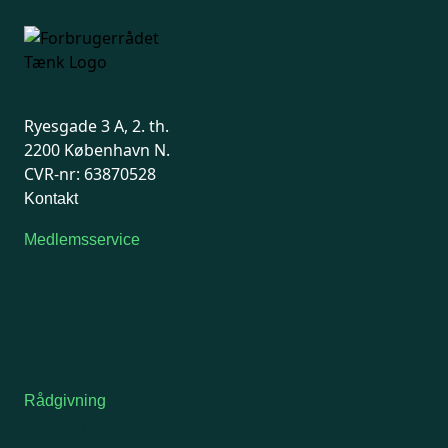
Ryesgade 3 A, 2. th.
2200 København N.
CVR-nr: 63870528
Kontakt
Medlemsservice
Man-tirsdag: kl. 9-12
Onsdag: Lukket
Tors-fredag: kl. 9-12
7741 7741
Kontakt medlemsservice
Rådgivning
For medlemmer: 7741 7777