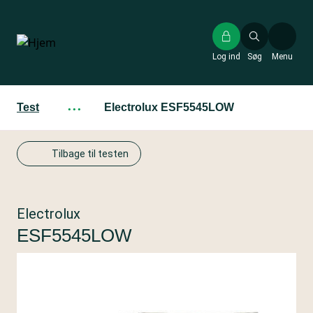
Gå
til
hovedindhold
Log ind
Søg
Menu
Test
···
Electrolux ESF5545LOW
Tilbage til testen
Electrolux
ESF5545LOW