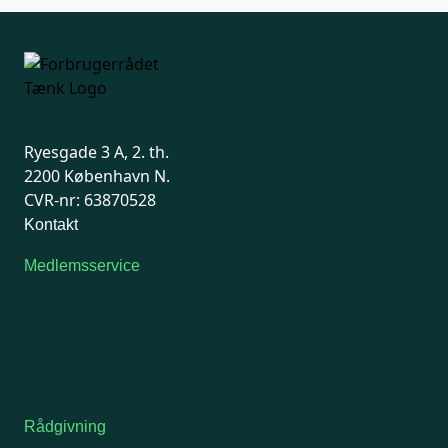
Ryesgade 3 A, 2. th.
2200 København N.
CVR-nr: 63870528
Kontakt
Medlemsservice
Man-tirsdag: kl. 9-12
Onsdag: Lukket
Tors-fredag: kl. 9-12
7741 7741
Kontakt medlemsservice
Rådgivning