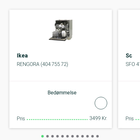
Ikea
Scan
RENGORA (404.755.72)
SFO 4
Bedømmelse
3499 Kr.
Pris
Pris