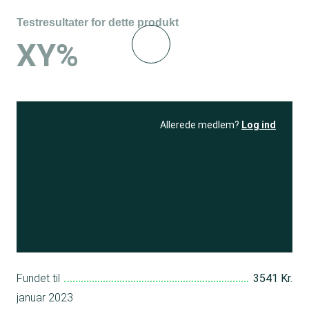
Testresultater for dette produkt
XY%
Allerede medlem?
Log ind
Se resultatet
og få adgang
til 150+ andre test
Bliv medlem
Fundet til
3541 Kr.
januar 2023