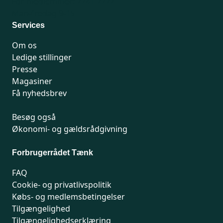
For medlemmer: 7741 7777
Man-fredag 9-15
Services
Om os
Ledige stillinger
Presse
Magasiner
Få nyhedsbrev
Besøg også
Økonomi- og gældsrådgivning
Forbrugerrådet Tænk
FAQ
Cookie- og privatlivspolitik
Købs- og medlemsbetingelser
Tilgængelighed
Tilgængelighedserklæring