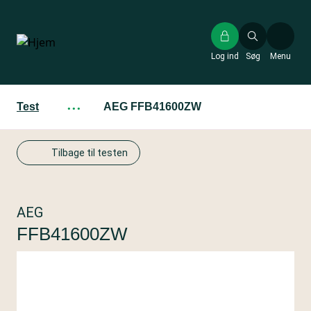
Gå
til
hovedindhold
Log ind
Søg
Menu
Test
···
AEG FFB41600ZW
Tilbage til testen
AEG
FFB41600ZW