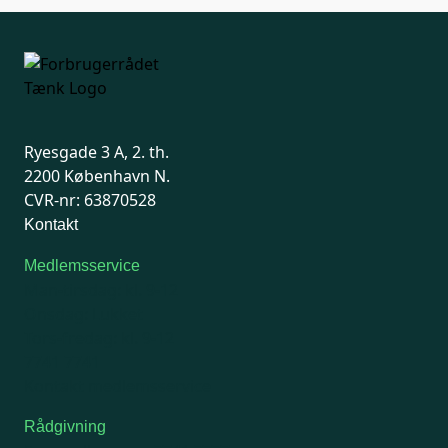
Ryesgade 3 A, 2. th.
2200 København N.
CVR-nr: 63870528
Kontakt
Medlemsservice
Man-tirsdag: kl. 9-12
Onsdag: Lukket
Tors-fredag: kl. 9-12
7741 7741
Kontakt medlemsservice
Rådgivning