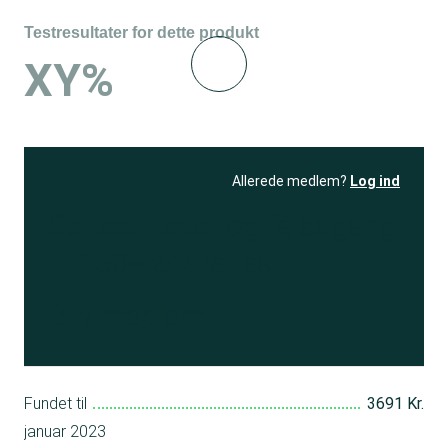
Testresultater for dette produkt
XY%
Allerede medlem?
Log ind
Se resultatet
og få adgang
til 150+ andre test
Bliv medlem
Fundet til
3691 Kr.
januar 2023