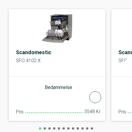
Scandomestic
Scan
SFO 4102 X
SFO 4
Bedømmelse
3548 Kr.
Pris
Pris