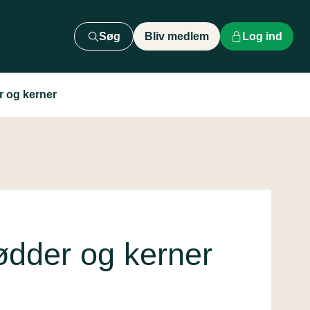
Søg
Bliv medlem
Log ind
r og kerner
ødder og kerner