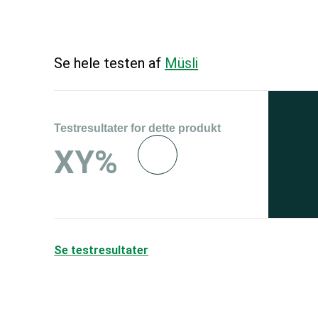
Se hele testen af
Müsli
Testresultater for dette produkt
Se 
XY%
og 
150
Se testresultater