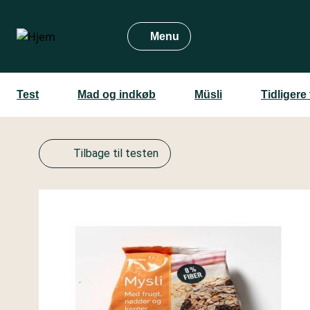
Gå
til
Menu
hovedindhold
Test
Mad og indkøb
Müsli
Tidligere
Tilbage til testen