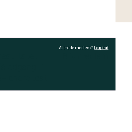
Allerede medlem?
Log ind
resultatet
Bliv medlem
få adgang til
+ andre test