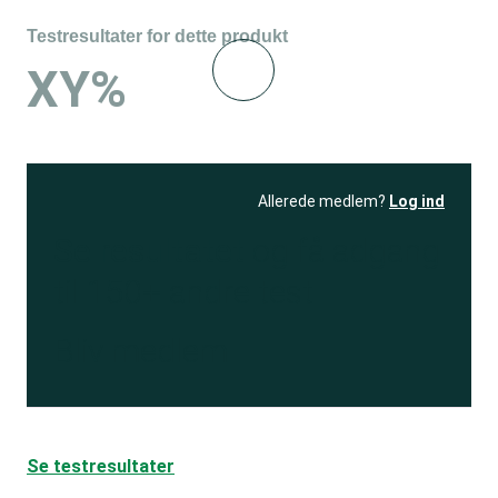
Testresultater for dette produkt
XY%
Allerede medlem?
Log ind
Se resultatet
og få adgang
til 150+ andre test
Bliv medlem
Se testresultater