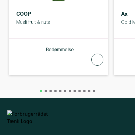
COOP
Axa
Müsli fruit & nuts
Gold M
Bedømmelse