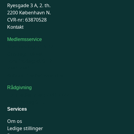
Ryesgade 3 A, 2. th.
2200 København N.
CVR-nr: 63870528
Kontakt
Medlemsservice
Man-tirsdag: kl. 9-12
Onsdag: Lukket
Tors-fredag: kl. 9-12
7741 7741
Kontakt medlemsservice
Rådgivning
For medlemmer: 7741 7777
Man-fredag 9-15
Services
Om os
Ledige stillinger