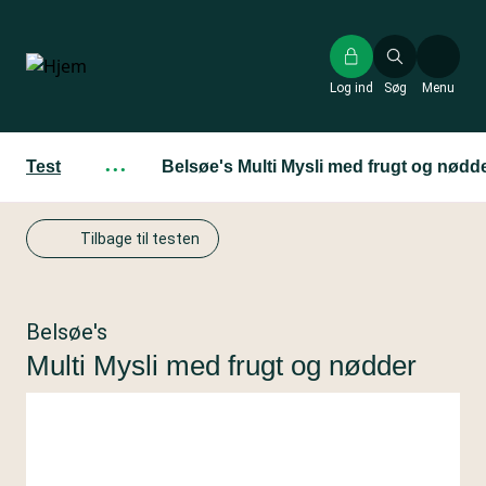
Gå
til
hovedindhold
Log ind
Søg
Menu
Test
···
Belsøe's Multi Mysli med frugt og nødd
Tilbage til testen
Belsøe's
Multi Mysli med frugt og nødder