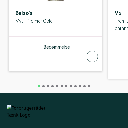
Belsø's
Vores
Mysli Premier Gold
Premie
paran
Bedømmelse