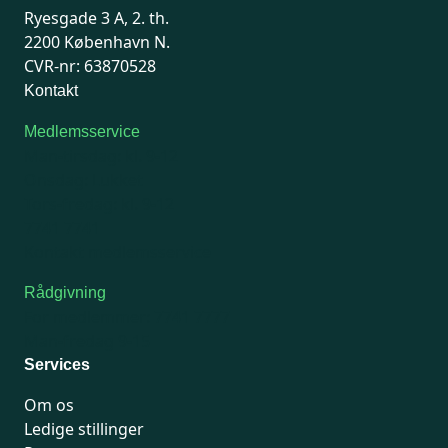
Ryesgade 3 A, 2. th.
2200 København N.
CVR-nr: 63870528
Kontakt
Medlemsservice
Man-tirsdag: kl. 9-12
Onsdag: Lukket
Tors-fredag: kl. 9-12
7741 7741
Kontakt medlemsservice
Rådgivning
For medlemmer: 7741 7777
Man-fredag 9-15
Services
Om os
Ledige stillinger