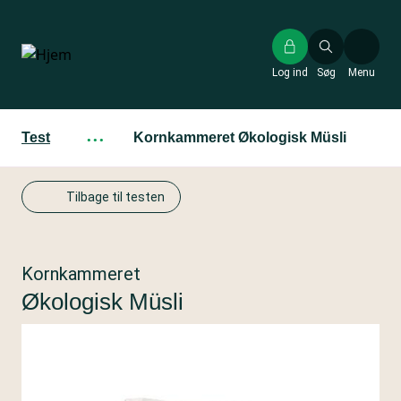
Gå
til
hovedindhold
Log ind
Søg
Menu
Test
···
Kornkammeret Økologisk Müsli
Tilbage til testen
Kornkammeret
Økologisk Müsli