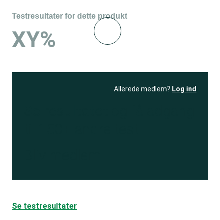
Testresultater for dette produkt
XY%
Allerede medlem?
Log ind
Se resultatet
og få adgang
til 150+ andre test
Bliv medlem
Se testresultater