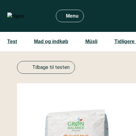
Gå
til
Menu
hovedindhold
Test
Mad og indkøb
Müsli
Tidligere
Tilbage til testen