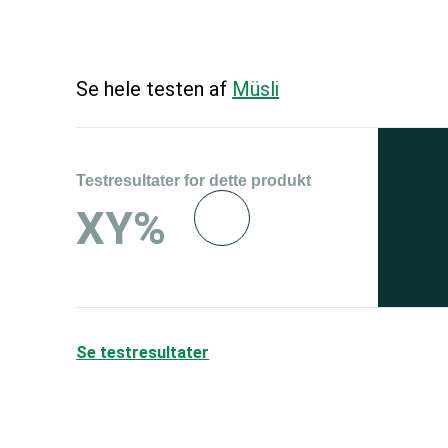
Se hele testen af
Müsli
Testresultater for dette produkt
Se 
XY%
og 
150
Se testresultater