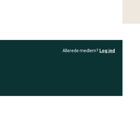
Allerede medlem?
Log ind
resultatet
Bliv medlem
få adgang til
+ andre test