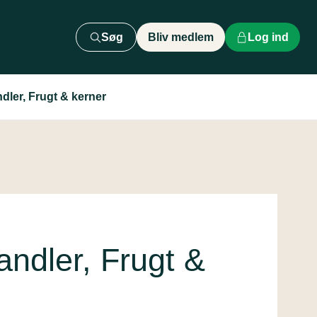
Søg
Bliv medlem
Log ind
dler, Frugt & kerner
andler, Frugt &